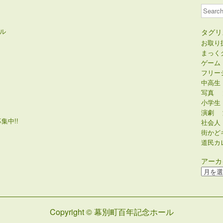
Search
ル
タグリ
お取り
まっく
ゲーム
フリー
中高生
写真
小学生
演劇
集中!!
社会人
街かど
道民カ
アーカ
ア
ー
カ
イ
Copyright © 幕別町百年記念ホール
ブ