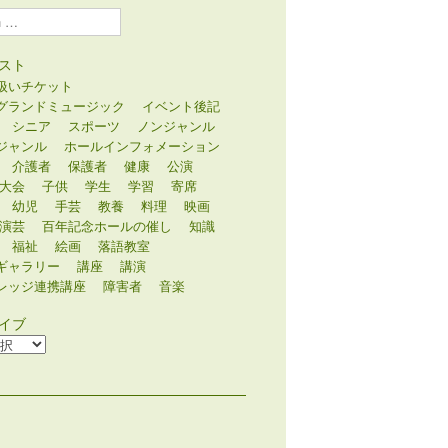
スト
扱いチケット
グランドミュージック
イベント後記
シニア
スポーツ
ノンジャンル
ジャンル
ホールインフォメーション
介護者
保護者
健康
公演
大会
子供
学生
学習
寄席
幼児
手芸
教養
料理
映画
演芸
百年記念ホールの催し
知識
福祉
絵画
落語教室
ギャラリー
講座
講演
レッジ連携講座
障害者
音楽
イブ