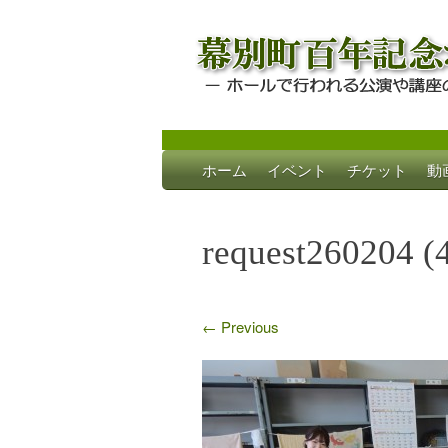
Skip
ホーム
イベント
チケット
動
to
幕別町百年記念
ホールで行われる公演や講座のご案内
content
request260204 (
←
Previous