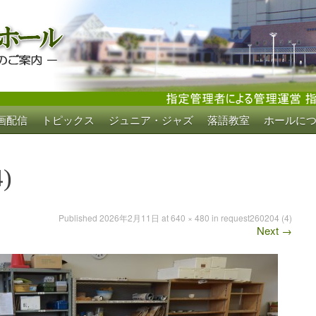
画配信
トピックス
ジュニア・ジャズ
落語教室
ホールに
ホール
4)
Published
2026年2月11日
at
640 × 480
in
request260204 (4)
Next
→