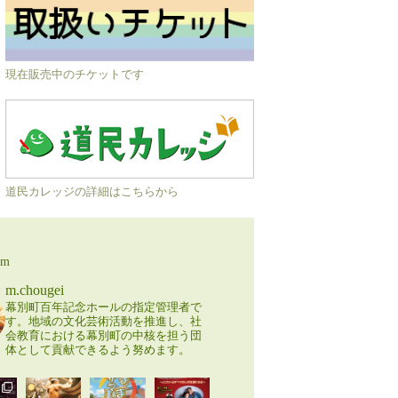
現在販売中のチケットです
道民カレッジの詳細はこちらから
am
m.chougei
幕別町百年記念ホールの指定管理者で
す。地域の文化芸術活動を推進し、社
会教育における幕別町の中核を担う団
体として貢献できるよう努めます。