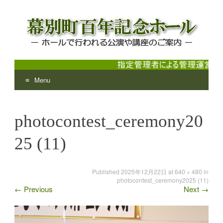
Menu
幕別町百年記念ホール
ホールで行われる公演や講座のご案内
Skip
to
photocontest_ceremony20
content
25 (11)
Published
2025年12月22日
at
640 × 480
in
photocontest_ceremony2025 (11)
←
Previous
Next
→