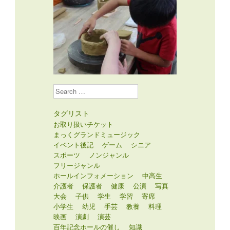
Search
タグリスト
お取り扱いチケット
まっくグランドミュージック
イベント後記
ゲーム
シニア
スポーツ
ノンジャンル
フリージャンル
ホールインフォメーション
中高生
介護者
保護者
健康
公演
写真
大会
子供
学生
学習
寄席
小学生
幼児
手芸
教養
料理
映画
演劇
演芸
百年記念ホールの催し
知識