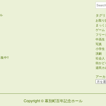
Search
ル
タグリ
お取り
まっく
ゲーム
フリー
中高生
写真
小学生
演劇
集中!!
社会人
街かど
道民カ
アーカ
ア
ー
カ
イ
Copyright © 幕別町百年記念ホール
ブ