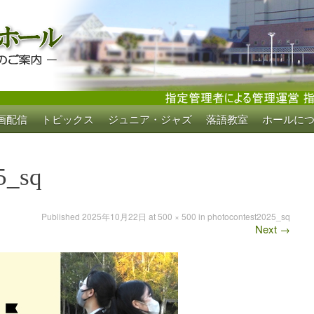
画配信
トピックス
ジュニア・ジャズ
落語教室
ホールに
ホール
5_sq
Published
2025年10月22日
at
500 × 500
in
photocontest2025_sq
Next
→