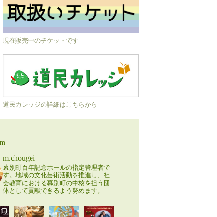
現在販売中のチケットです
道民カレッジの詳細はこちらから
am
m.chougei
幕別町百年記念ホールの指定管理者で
す。地域の文化芸術活動を推進し、社
会教育における幕別町の中核を担う団
体として貢献できるよう努めます。