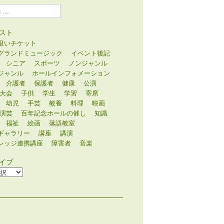
スト
扱いチケット
グランドミュージック
イベント後記
シニア
スポーツ
ノンジャンル
ジャンル
ホールインフォメーション
介護者
保護者
健康
公演
大会
子供
学生
学習
寄席
幼児
手芸
教養
料理
映画
演芸
百年記念ホールの催し
知識
福祉
絵画
落語教室
ギャラリー
講座
講演
レッジ連携講座
障害者
音楽
イブ