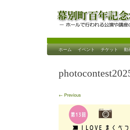
Skip
ホーム
イベント
チケット
動
to
幕別町百年記念
ホールで行われる公演や講座のご案内
content
photocontest202
←
Previous