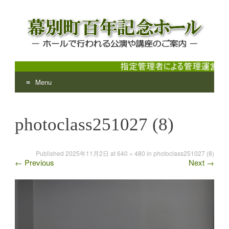
Menu
幕別町百年記念ホール
ホールで行われる公演や講座のご案内
Skip
to
photoclass251027 (8)
content
Published
2025年11月2日
at
640 × 480
in
photoclass251027 (8)
←
Previous
Next
→