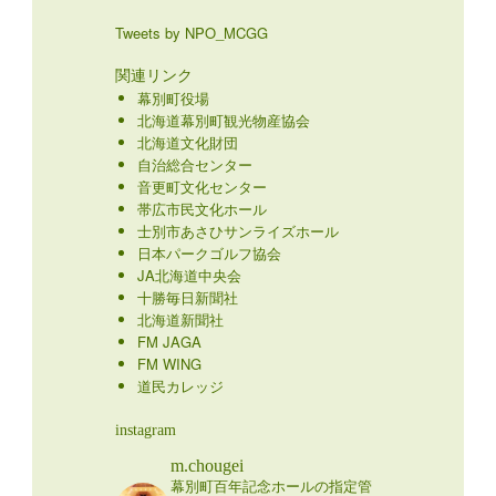
Tweets by NPO_MCGG
関連リンク
幕別町役場
北海道幕別町観光物産協会
北海道文化財団
自治総合センター
音更町文化センター
帯広市民文化ホール
士別市あさひサンライズホール
日本パークゴルフ協会
JA北海道中央会
十勝毎日新聞社
北海道新聞社
FM JAGA
FM WING
道民カレッジ
instagram
m.chougei
幕別町百年記念ホールの指定管