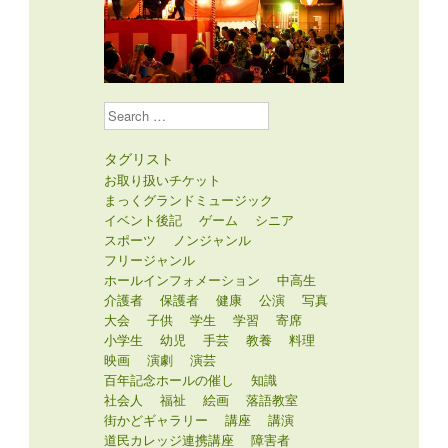
Search
タグリスト
お取り扱いチケット
まっくグランドミュージック
イベント後記
ゲーム
シニア
スポーツ
ノンジャンル
フリージャンル
ホールインフォメーション
中高生
介護者
保護者
健康
公演
写真
大会
子供
学生
学習
寄席
小学生
幼児
手芸
教養
料理
映画
演劇
演芸
百年記念ホールの催し
知識
社会人
福祉
絵画
落語教室
街かどギャラリー
講座
講演
道民カレッジ連携講座
障害者