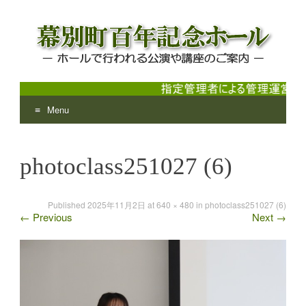
Menu
幕別町百年記念ホール
ホールで行われる公演や講座のご案内
Skip
to
photoclass251027 (6)
content
Published
2025年11月2日
at
640 × 480
in
photoclass251027 (6)
←
Previous
Next
→