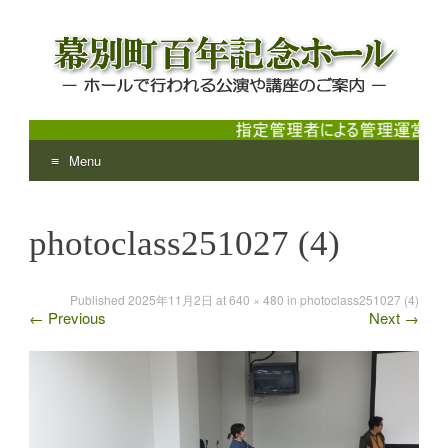
Menu
幕別町百年記念ホール
ホールで行われる公演や講座のご案内
Skip
to
photoclass251027 (4)
content
Published
2025年11月2日
at
640 × 480
in
photoclass251027 (4)
←
Previous
Next
→