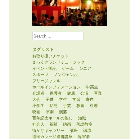
Search
タグリスト
お取り扱いチケット
まっくグランドミュージック
イベント後記
ゲーム
シニア
スポーツ
ノンジャンル
フリージャンル
ホールインフォメーション
中高生
介護者
保護者
健康
公演
写真
大会
子供
学生
学習
寄席
小学生
幼児
手芸
教養
料理
映画
演劇
演芸
百年記念ホールの催し
知識
社会人
福祉
絵画
落語教室
街かどギャラリー
講座
講演
道民カレッジ連携講座
障害者