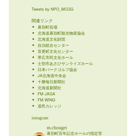
Tweets by NPO_MCGG
関連リンク
幕別町役場
北海道幕別町観光物産協会
北海道文化財団
自治総合センター
音更町文化センター
帯広市民文化ホール
士別市あさひサンライズホール
日本パークゴルフ協会
JA北海道中央会
十勝毎日新聞社
北海道新聞社
FM JAGA
FM WING
道民カレッジ
instagram
m.chougei
幕別町百年記念ホールの指定管