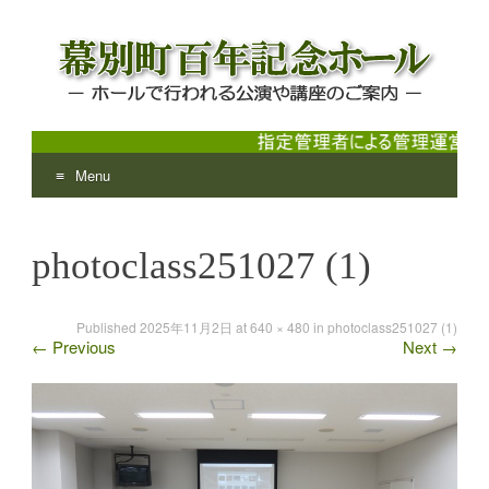
Menu
幕別町百年記念ホール
ホールで行われる公演や講座のご案内
Skip
to
photoclass251027 (1)
content
Published
2025年11月2日
at
640 × 480
in
photoclass251027 (1)
←
Previous
Next
→