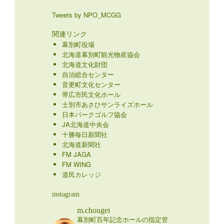
Tweets by NPO_MCGG
関連リンク
幕別町役場
北海道幕別町観光物産協会
北海道文化財団
自治総合センター
音更町文化センター
帯広市民文化ホール
士別市あさひサンライズホール
日本パークゴルフ協会
JA北海道中央会
十勝毎日新聞社
北海道新聞社
FM JAGA
FM WING
道民カレッジ
instagram
m.chougei
幕別町百年記念ホールの指定管