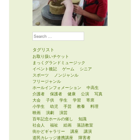
Search
タグリスト
お取り扱いチケット
まっくグランドミュージック
イベント後記
ゲーム
シニア
スポーツ
ノンジャンル
フリージャンル
ホールインフォメーション
中高生
介護者
保護者
健康
公演
写真
大会
子供
学生
学習
寄席
小学生
幼児
手芸
教養
料理
映画
演劇
演芸
百年記念ホールの催し
知識
社会人
福祉
絵画
落語教室
街かどギャラリー
講座
講演
道民カレッジ連携講座
障害者