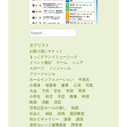
Search
タグリスト
お取り扱いチケット
まっくグランドミュージック
イベント後記
ゲーム
シニア
スポーツ
ノンジャンル
フリージャンル
ホールインフォメーション
中高生
介護者
保護者
健康
公演
写真
大会
子供
学生
学習
寄席
小学生
幼児
手芸
教養
料理
映画
演劇
演芸
百年記念ホールの催し
知識
社会人
福祉
絵画
落語教室
街かどギャラリー
講座
講演
道民カレッジ連携講座
障害者