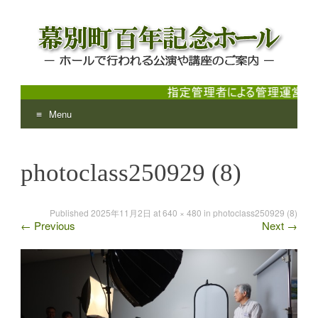
Menu
幕別町百年記念ホール
ホールで行われる公演や講座のご案内
Skip
to
photoclass250929 (8)
content
Published
2025年11月2日
at
640 × 480
in
photoclass250929 (8)
←
Previous
Next
→