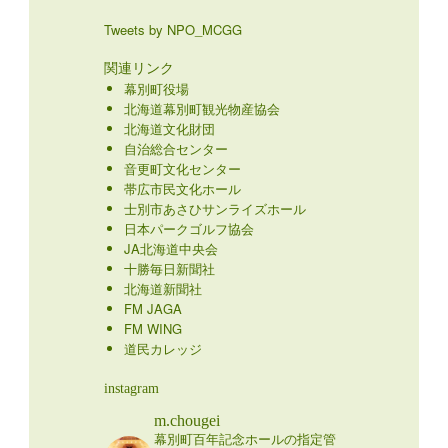
Tweets by NPO_MCGG
関連リンク
幕別町役場
北海道幕別町観光物産協会
北海道文化財団
自治総合センター
音更町文化センター
帯広市民文化ホール
士別市あさひサンライズホール
日本パークゴルフ協会
JA北海道中央会
十勝毎日新聞社
北海道新聞社
FM JAGA
FM WING
道民カレッジ
instagram
m.chougei
幕別町百年記念ホールの指定管