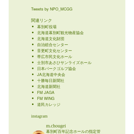
Tweets by NPO_MCGG
関連リンク
幕別町役場
北海道幕別町観光物産協会
北海道文化財団
自治総合センター
音更町文化センター
帯広市民文化ホール
士別市あさひサンライズホール
日本パークゴルフ協会
JA北海道中央会
十勝毎日新聞社
北海道新聞社
FM JAGA
FM WING
道民カレッジ
instagram
m.chougei
幕別町百年記念ホールの指定管