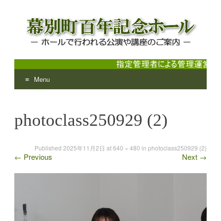
Menu
幕別町百年記念ホール
ホールで行われる公演や講座のご案内
Skip
to
photoclass250929 (2)
content
Published
2025年11月2日
at
640 × 480
in
photoclass250929 (2)
←
Previous
Next
→