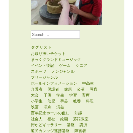
Search
タグリスト
お取り扱いチケット
まっくグランドミュージック
イベント後記
ゲーム
シニア
スポーツ
ノンジャンル
フリージャンル
ホールインフォメーション
中高生
介護者
保護者
健康
公演
写真
大会
子供
学生
学習
寄席
小学生
幼児
手芸
教養
料理
映画
演劇
演芸
百年記念ホールの催し
知識
社会人
福祉
絵画
落語教室
街かどギャラリー
講座
講演
道民カレッジ連携講座
障害者