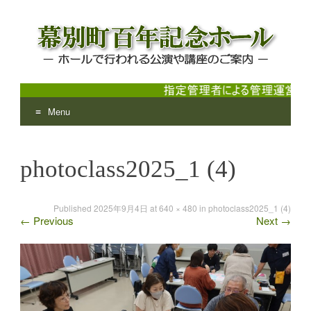
Menu
幕別町百年記念ホール
ホールで行われる公演や講座のご案内
Skip
to
photoclass2025_1 (4)
content
Published
2025年9月4日
at
640 × 480
in
photoclass2025_1 (4)
←
Previous
Next
→