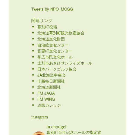
Tweets by NPO_MCGG
関連リンク
幕別町役場
北海道幕別町観光物産協会
北海道文化財団
自治総合センター
音更町文化センター
帯広市民文化ホール
士別市あさひサンライズホール
日本パークゴルフ協会
JA北海道中央会
十勝毎日新聞社
北海道新聞社
FM JAGA
FM WING
道民カレッジ
instagram
m.chougei
幕別町百年記念ホールの指定管