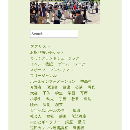
Search
タグリスト
お取り扱いチケット
まっくグランドミュージック
イベント後記
ゲーム
シニア
スポーツ
ノンジャンル
フリージャンル
ホールインフォメーション
中高生
介護者
保護者
健康
公演
写真
大会
子供
学生
学習
寄席
小学生
幼児
手芸
教養
料理
映画
演劇
演芸
百年記念ホールの催し
知識
社会人
福祉
絵画
落語教室
街かどギャラリー
講座
講演
道民カレッジ連携講座
障害者