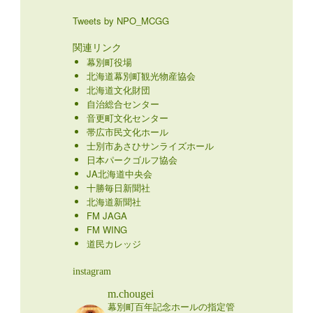
Tweets by NPO_MCGG
関連リンク
幕別町役場
北海道幕別町観光物産協会
北海道文化財団
自治総合センター
音更町文化センター
帯広市民文化ホール
士別市あさひサンライズホール
日本パークゴルフ協会
JA北海道中央会
十勝毎日新聞社
北海道新聞社
FM JAGA
FM WING
道民カレッジ
instagram
m.chougei
幕別町百年記念ホールの指定管