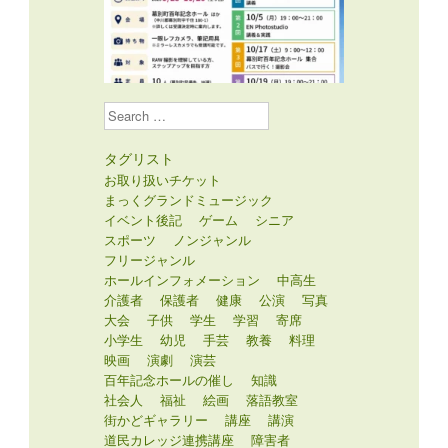
Search
タグリスト
お取り扱いチケット
まっくグランドミュージック
イベント後記
ゲーム
シニア
スポーツ
ノンジャンル
フリージャンル
ホールインフォメーション
中高生
介護者
保護者
健康
公演
写真
大会
子供
学生
学習
寄席
小学生
幼児
手芸
教養
料理
映画
演劇
演芸
百年記念ホールの催し
知識
社会人
福祉
絵画
落語教室
街かどギャラリー
講座
講演
道民カレッジ連携講座
障害者