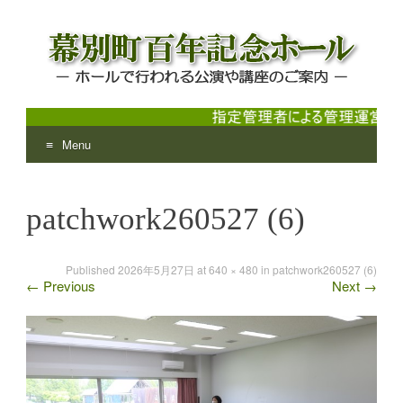
Menu
幕別町百年記念ホール
ホールで行われる公演や講座のご案内
Skip
to
patchwork260527 (6)
content
Published
2026年5月27日
at
640 × 480
in
patchwork260527 (6)
←
Previous
Next
→