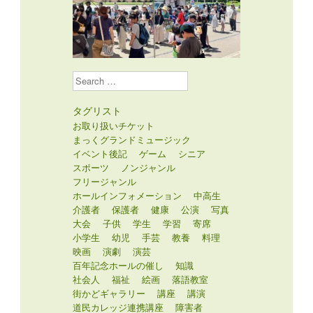
Search
タグリスト
お取り扱いチケット
まっくグランドミュージック
イベント後記
ゲーム
シニア
スポーツ
ノンジャンル
フリージャンル
ホールインフォメーション
中高生
介護者
保護者
健康
公演
写真
大会
子供
学生
学習
寄席
小学生
幼児
手芸
教養
料理
映画
演劇
演芸
百年記念ホールの催し
知識
社会人
福祉
絵画
落語教室
街かどギャラリー
講座
講演
道民カレッジ連携講座
障害者