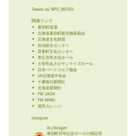
Tweets by NPO_MCGG
関連リンク
幕別町役場
北海道幕別町観光物産協会
北海道文化財団
自治総合センター
音更町文化センター
帯広市民文化ホール
士別市あさひサンライズホール
日本パークゴルフ協会
JA北海道中央会
十勝毎日新聞社
北海道新聞社
FM JAGA
FM WING
道民カレッジ
instagram
m.chougei
幕別町百年記念ホールの指定管