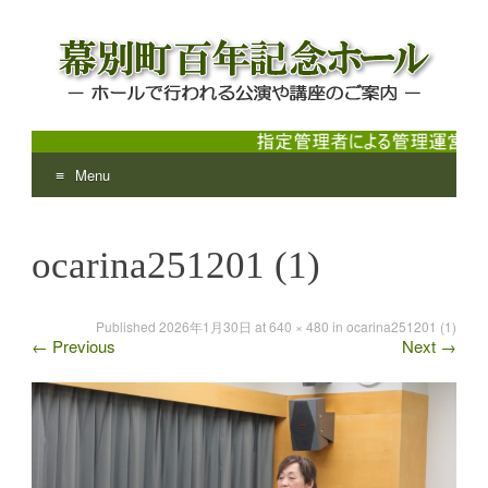
Menu
幕別町百年記念ホール
ホールで行われる公演や講座のご案内
Skip
to
ocarina251201 (1)
content
Published
2026年1月30日
at
640 × 480
in
ocarina251201 (1)
←
Previous
Next
→