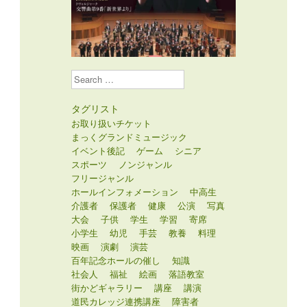
Search
タグリスト
お取り扱いチケット
まっくグランドミュージック
イベント後記
ゲーム
シニア
スポーツ
ノンジャンル
フリージャンル
ホールインフォメーション
中高生
介護者
保護者
健康
公演
写真
大会
子供
学生
学習
寄席
小学生
幼児
手芸
教養
料理
映画
演劇
演芸
百年記念ホールの催し
知識
社会人
福祉
絵画
落語教室
街かどギャラリー
講座
講演
道民カレッジ連携講座
障害者