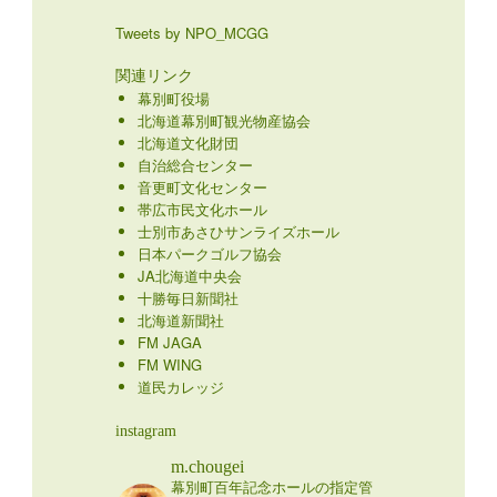
Tweets by NPO_MCGG
関連リンク
幕別町役場
北海道幕別町観光物産協会
北海道文化財団
自治総合センター
音更町文化センター
帯広市民文化ホール
士別市あさひサンライズホール
日本パークゴルフ協会
JA北海道中央会
十勝毎日新聞社
北海道新聞社
FM JAGA
FM WING
道民カレッジ
instagram
m.chougei
幕別町百年記念ホールの指定管