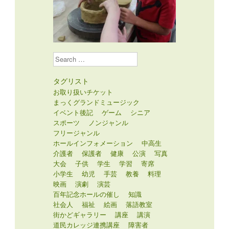
Search
タグリスト
お取り扱いチケット
まっくグランドミュージック
イベント後記
ゲーム
シニア
スポーツ
ノンジャンル
フリージャンル
ホールインフォメーション
中高生
介護者
保護者
健康
公演
写真
大会
子供
学生
学習
寄席
小学生
幼児
手芸
教養
料理
映画
演劇
演芸
百年記念ホールの催し
知識
社会人
福祉
絵画
落語教室
街かどギャラリー
講座
講演
道民カレッジ連携講座
障害者