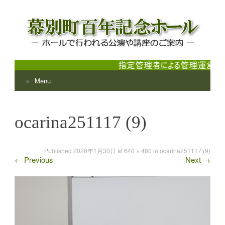
Menu
幕別町百年記念ホール
ホールで行われる公演や講座のご案内
Skip
to
ocarina251117 (9)
content
Published
2026年1月30日
at
640 × 480
in
ocarina251117 (9)
←
Previous
Next
→