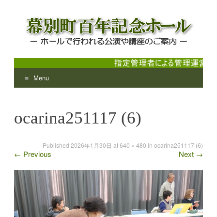
Menu
幕別町百年記念ホール
ホールで行われる公演や講座のご案内
Skip
to
ocarina251117 (6)
content
Published
2026年1月30日
at
640 × 480
in
ocarina251117 (6)
←
Previous
Next
→