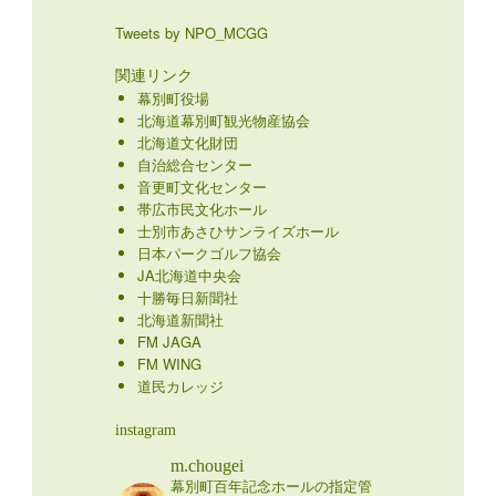
Tweets by NPO_MCGG
関連リンク
幕別町役場
北海道幕別町観光物産協会
北海道文化財団
自治総合センター
音更町文化センター
帯広市民文化ホール
士別市あさひサンライズホール
日本パークゴルフ協会
JA北海道中央会
十勝毎日新聞社
北海道新聞社
FM JAGA
FM WING
道民カレッジ
instagram
m.chougei
幕別町百年記念ホールの指定管