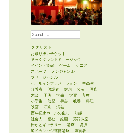
Search
タグリスト
お取り扱いチケット
まっくグランドミュージック
イベント後記
ゲーム
シニア
スポーツ
ノンジャンル
フリージャンル
ホールインフォメーション
中高生
介護者
保護者
健康
公演
写真
大会
子供
学生
学習
寄席
小学生
幼児
手芸
教養
料理
映画
演劇
演芸
百年記念ホールの催し
知識
社会人
福祉
絵画
落語教室
街かどギャラリー
講座
講演
道民カレッジ連携講座
障害者