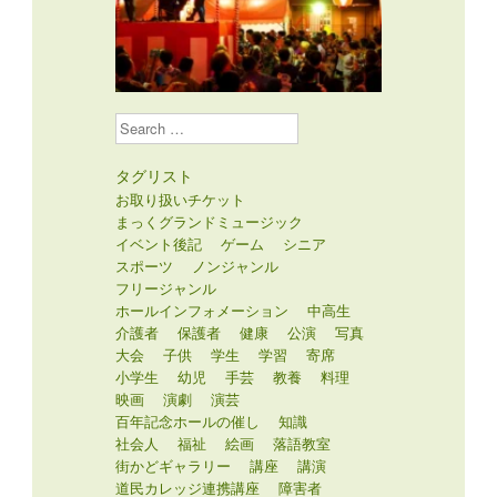
Search
タグリスト
お取り扱いチケット
まっくグランドミュージック
イベント後記
ゲーム
シニア
スポーツ
ノンジャンル
フリージャンル
ホールインフォメーション
中高生
介護者
保護者
健康
公演
写真
大会
子供
学生
学習
寄席
小学生
幼児
手芸
教養
料理
映画
演劇
演芸
百年記念ホールの催し
知識
社会人
福祉
絵画
落語教室
街かどギャラリー
講座
講演
道民カレッジ連携講座
障害者