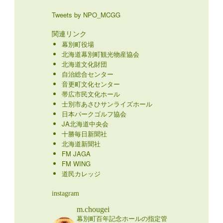
Tweets by NPO_MCGG
関連リンク
幕別町役場
北海道幕別町観光物産協会
北海道文化財団
自治総合センター
音更町文化センター
帯広市民文化ホール
士別市あさひサンライズホール
日本パークゴルフ協会
JA北海道中央会
十勝毎日新聞社
北海道新聞社
FM JAGA
FM WING
道民カレッジ
instagram
m.chougei
幕別町百年記念ホールの指定管