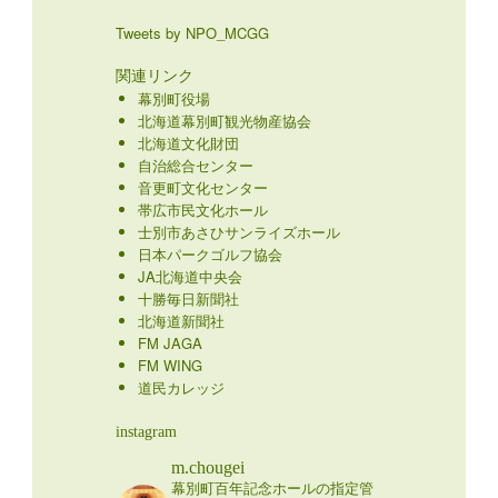
Tweets by NPO_MCGG
関連リンク
幕別町役場
北海道幕別町観光物産協会
北海道文化財団
自治総合センター
音更町文化センター
帯広市民文化ホール
士別市あさひサンライズホール
日本パークゴルフ協会
JA北海道中央会
十勝毎日新聞社
北海道新聞社
FM JAGA
FM WING
道民カレッジ
instagram
m.chougei
幕別町百年記念ホールの指定管