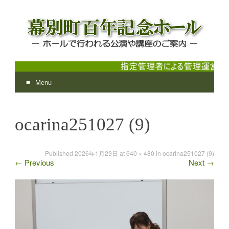
Menu
幕別町百年記念ホール
ホールで行われる公演や講座のご案内
Skip
to
ocarina251027 (9)
content
Published
2026年1月29日
at
640 × 480
in
ocarina251027 (9)
←
Previous
Next
→