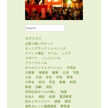
Search
タグリスト
お取り扱いチケット
まっくグランドミュージック
イベント後記
ゲーム
シニア
スポーツ
ノンジャンル
フリージャンル
ホールインフォメーション
中高生
介護者
保護者
健康
公演
写真
大会
子供
学生
学習
寄席
小学生
幼児
手芸
教養
料理
映画
演劇
演芸
百年記念ホールの催し
知識
社会人
福祉
絵画
落語教室
街かどギャラリー
講座
講演
道民カレッジ連携講座
障害者