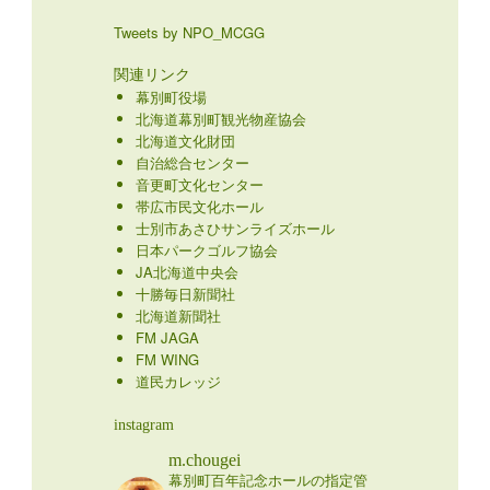
Tweets by NPO_MCGG
関連リンク
幕別町役場
北海道幕別町観光物産協会
北海道文化財団
自治総合センター
音更町文化センター
帯広市民文化ホール
士別市あさひサンライズホール
日本パークゴルフ協会
JA北海道中央会
十勝毎日新聞社
北海道新聞社
FM JAGA
FM WING
道民カレッジ
instagram
m.chougei
幕別町百年記念ホールの指定管