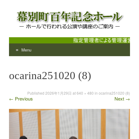
Menu
幕別町百年記念ホール
ホールで行われる公演や講座のご案内
Skip
to
ocarina251020 (8)
content
Published
2026年1月29日
at
640 × 480
in
ocarina251020 (8)
←
Previous
Next
→