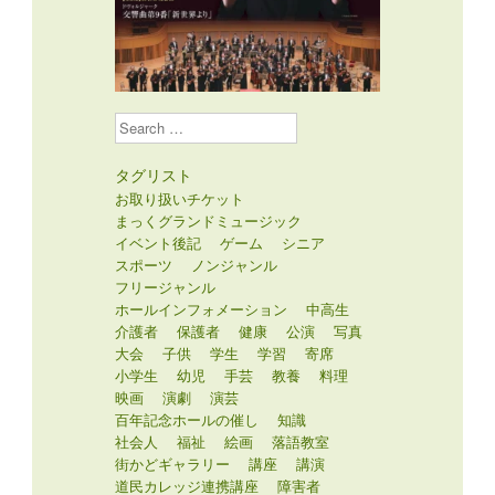
Search
タグリスト
お取り扱いチケット
まっくグランドミュージック
イベント後記
ゲーム
シニア
スポーツ
ノンジャンル
フリージャンル
ホールインフォメーション
中高生
介護者
保護者
健康
公演
写真
大会
子供
学生
学習
寄席
小学生
幼児
手芸
教養
料理
映画
演劇
演芸
百年記念ホールの催し
知識
社会人
福祉
絵画
落語教室
街かどギャラリー
講座
講演
道民カレッジ連携講座
障害者