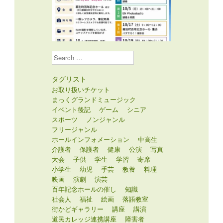
Search
タグリスト
お取り扱いチケット
まっくグランドミュージック
イベント後記
ゲーム
シニア
スポーツ
ノンジャンル
フリージャンル
ホールインフォメーション
中高生
介護者
保護者
健康
公演
写真
大会
子供
学生
学習
寄席
小学生
幼児
手芸
教養
料理
映画
演劇
演芸
百年記念ホールの催し
知識
社会人
福祉
絵画
落語教室
街かどギャラリー
講座
講演
道民カレッジ連携講座
障害者