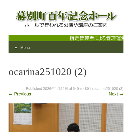
Menu
幕別町百年記念ホール
ホールで行われる公演や講座のご案内
Skip
to
ocarina251020 (2)
content
Published
2026年1月29日
at
640 × 480
in
ocarina251020 (2)
←
Previous
Next
→