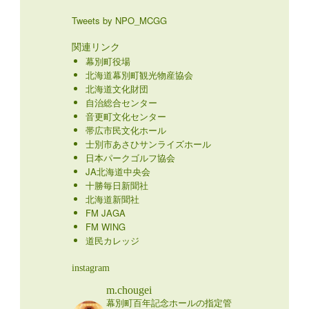
Tweets by NPO_MCGG
関連リンク
幕別町役場
北海道幕別町観光物産協会
北海道文化財団
自治総合センター
音更町文化センター
帯広市民文化ホール
士別市あさひサンライズホール
日本パークゴルフ協会
JA北海道中央会
十勝毎日新聞社
北海道新聞社
FM JAGA
FM WING
道民カレッジ
instagram
m.chougei
幕別町百年記念ホールの指定管