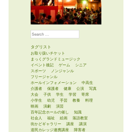
Search
タグリスト
お取り扱いチケット
まっくグランドミュージック
イベント後記
ゲーム
シニア
スポーツ
ノンジャンル
フリージャンル
ホールインフォメーション
中高生
介護者
保護者
健康
公演
写真
大会
子供
学生
学習
寄席
小学生
幼児
手芸
教養
料理
映画
演劇
演芸
百年記念ホールの催し
知識
社会人
福祉
絵画
落語教室
街かどギャラリー
講座
講演
道民カレッジ連携講座
障害者