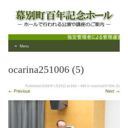
Menu
幕別町百年記念ホール
ホールで行われる公演や講座のご案内
Skip
to
ocarina251006 (5)
content
Published
2026年1月25日
at
640 × 480
in
ocarina251006 (5)
←
Previous
Next
→