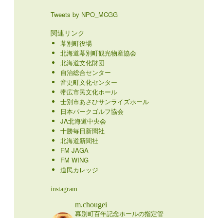
Tweets by NPO_MCGG
関連リンク
幕別町役場
北海道幕別町観光物産協会
北海道文化財団
自治総合センター
音更町文化センター
帯広市民文化ホール
士別市あさひサンライズホール
日本パークゴルフ協会
JA北海道中央会
十勝毎日新聞社
北海道新聞社
FM JAGA
FM WING
道民カレッジ
instagram
m.chougei
幕別町百年記念ホールの指定管