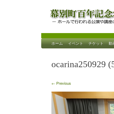
Skip
ホーム
イベント
チケット
動
to
幕別町百年記念
ホールで行われる公演や講座のご案内
content
ocarina250929 (
←
Previous