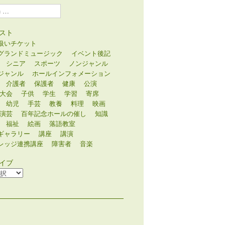
スト
扱いチケット
グランドミュージック
イベント後記
シニア
スポーツ
ノンジャンル
ジャンル
ホールインフォメーション
介護者
保護者
健康
公演
大会
子供
学生
学習
寄席
幼児
手芸
教養
料理
映画
演芸
百年記念ホールの催し
知識
福祉
絵画
落語教室
ギャラリー
講座
講演
レッジ連携講座
障害者
音楽
イブ