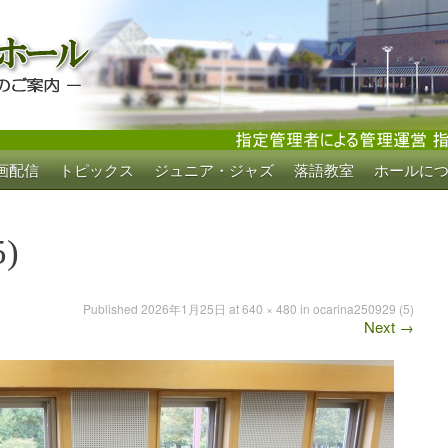
画配信
トピックス
ジュニア・ジャズ
落語教室
ホールに
ホール
5)
Published
2026年1月25日
at
640 × 480
in
ocarina250929 (5)
Next
→