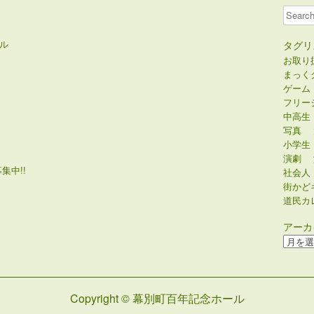
Search
ル
タグリ
お取り
まっく
ゲーム
フリー
中高生
写真
小学生
演劇
集中!!
社会人
街かど
道民カ
アーカ
ア
ー
カ
イ
Copyright © 幕別町百年記念ホール
ブ