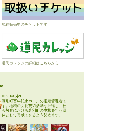
現在販売中のチケットです
道民カレッジの詳細はこちらから
am
m.chougei
幕別町百年記念ホールの指定管理者で
す。地域の文化芸術活動を推進し、社
会教育における幕別町の中核を担う団
体として貢献できるよう努めます。