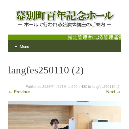
Menu
幕別町百年記念ホール
ホールで行われる公演や講座のご案内
Skip
to
langfes250110 (2)
content
Published
2026年1月14日
at
640 × 480
in
langfes250110 (2)
←
Previous
Next
→