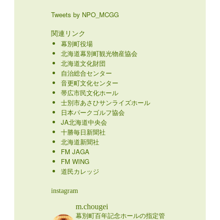
Tweets by NPO_MCGG
関連リンク
幕別町役場
北海道幕別町観光物産協会
北海道文化財団
自治総合センター
音更町文化センター
帯広市民文化ホール
士別市あさひサンライズホール
日本パークゴルフ協会
JA北海道中央会
十勝毎日新聞社
北海道新聞社
FM JAGA
FM WING
道民カレッジ
instagram
m.chougei
幕別町百年記念ホールの指定管