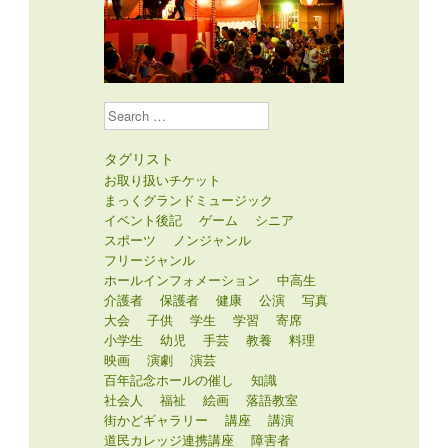
Search
タグリスト
お取り扱いチケット
まっくグランドミュージック
イベント後記
ゲーム
シニア
スポーツ
ノンジャンル
フリージャンル
ホールインフォメーション
中高生
介護者
保護者
健康
公演
写真
大会
子供
学生
学習
寄席
小学生
幼児
手芸
教養
料理
映画
演劇
演芸
百年記念ホールの催し
知識
社会人
福祉
絵画
落語教室
街かどギャラリー
講座
講演
道民カレッジ連携講座
障害者