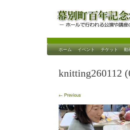
Skip
ホーム
イベント
チケット
動
to
幕別町百年記念
ホールで行われる公演や講座のご案内
content
knitting260112 (
←
Previous