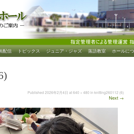
画配信
トピックス
ジュニア・ジャズ
落語教室
ホールに
ホール
6)
Published
2026年2月4日
at
640 × 480
in
knitting260112 (6)
Next
→