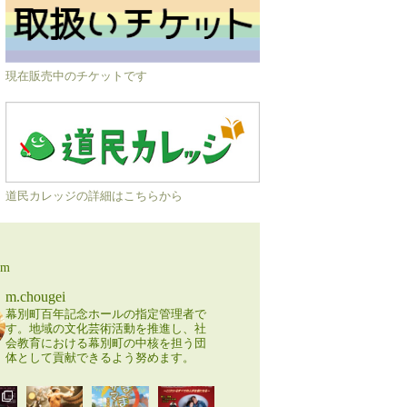
現在販売中のチケットです
道民カレッジの詳細はこちらから
am
m.chougei
幕別町百年記念ホールの指定管理者で
す。地域の文化芸術活動を推進し、社
会教育における幕別町の中核を担う団
体として貢献できるよう努めます。