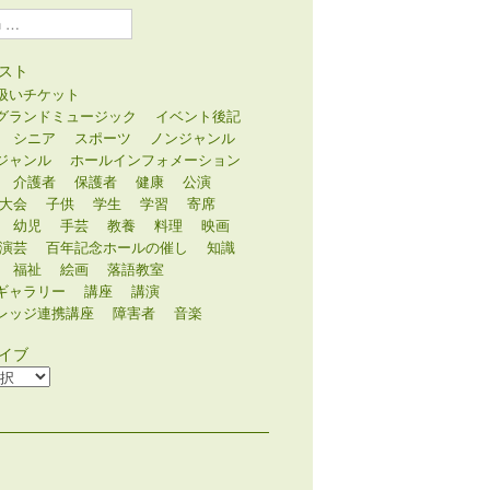
スト
扱いチケット
グランドミュージック
イベント後記
シニア
スポーツ
ノンジャンル
ジャンル
ホールインフォメーション
介護者
保護者
健康
公演
大会
子供
学生
学習
寄席
幼児
手芸
教養
料理
映画
演芸
百年記念ホールの催し
知識
福祉
絵画
落語教室
ギャラリー
講座
講演
レッジ連携講座
障害者
音楽
イブ