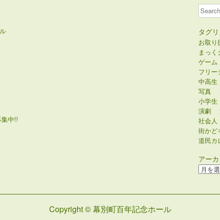
Search
ル
タグリ
お取り
まっく
ゲーム
フリー
中高生
写真
小学生
演劇
集中!!
社会人
街かど
道民カ
アーカ
ア
ー
カ
イ
Copyright © 幕別町百年記念ホール
ブ