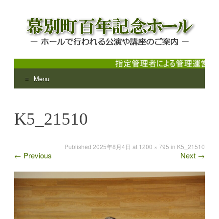
Menu
幕別町百年記念ホール
ホールで行われる公演や講座のご案内
Skip
to
K5_21510
content
Published
2025年8月4日
at
1200 × 795
in
K5_21510
←
Previous
Next
→