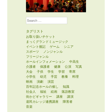
Search
タグリスト
お取り扱いチケット
まっくグランドミュージック
イベント後記
ゲーム
シニア
スポーツ
ノンジャンル
フリージャンル
ホールインフォメーション
中高生
介護者
保護者
健康
公演
写真
大会
子供
学生
学習
寄席
小学生
幼児
手芸
教養
料理
映画
演劇
演芸
百年記念ホールの催し
知識
社会人
福祉
絵画
落語教室
街かどギャラリー
講座
講演
道民カレッジ連携講座
障害者
音楽