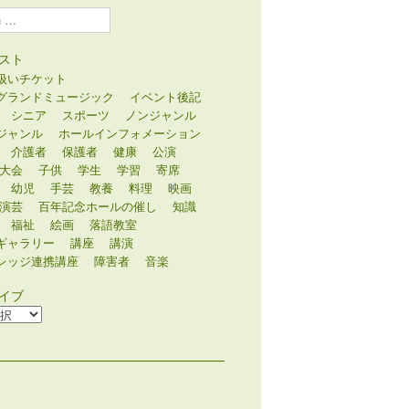
スト
扱いチケット
グランドミュージック
イベント後記
シニア
スポーツ
ノンジャンル
ジャンル
ホールインフォメーション
介護者
保護者
健康
公演
大会
子供
学生
学習
寄席
幼児
手芸
教養
料理
映画
演芸
百年記念ホールの催し
知識
福祉
絵画
落語教室
ギャラリー
講座
講演
レッジ連携講座
障害者
音楽
イブ