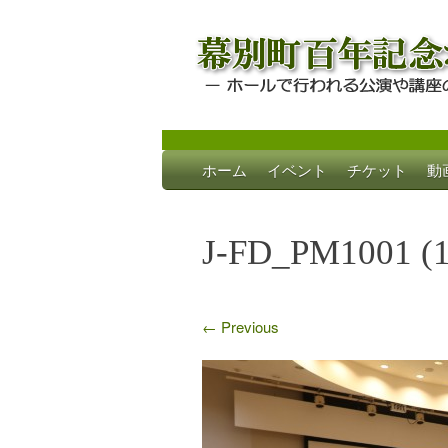
Skip
ホーム
イベント
チケット
動
to
幕別町百年記念
ホールで行われる公演や講座のご案内
content
J-FD_PM1001 (1
←
Previous