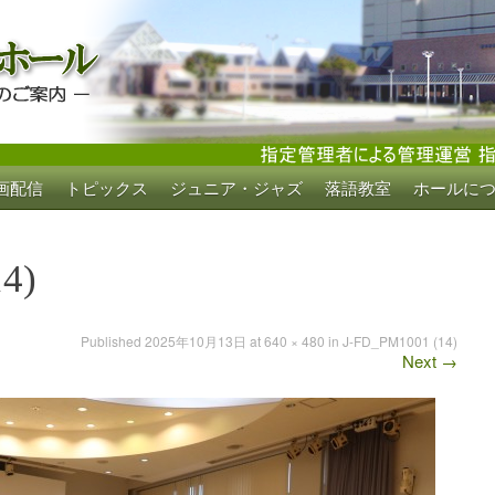
画配信
トピックス
ジュニア・ジャズ
落語教室
ホールに
ホール
4)
Published
2025年10月13日
at
640 × 480
in
J-FD_PM1001 (14)
Next
→