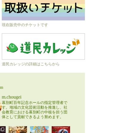
現在販売中のチケットです
道民カレッジの詳細はこちらから
am
m.chougei
幕別町百年記念ホールの指定管理者で
す。地域の文化芸術活動を推進し、社
会教育における幕別町の中核を担う団
体として貢献できるよう努めます。