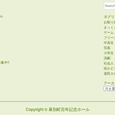
Search
ル
タグリ
お取り
まっく
ゲーム
フリー
中高生
写真
小学生
演劇
集中!!
社会人
街かど
道民カ
アーカ
ア
ー
カ
イ
Copyright © 幕別町百年記念ホール
ブ