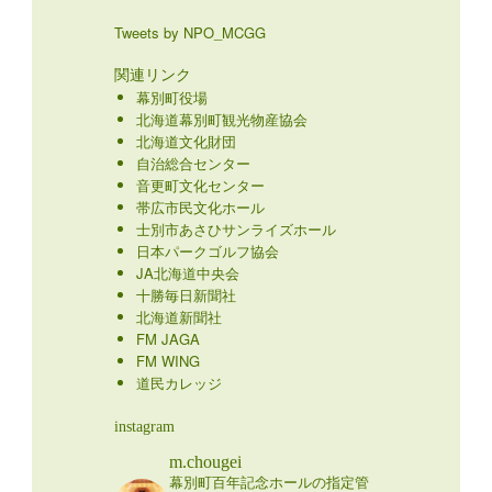
Tweets by NPO_MCGG
関連リンク
幕別町役場
北海道幕別町観光物産協会
北海道文化財団
自治総合センター
音更町文化センター
帯広市民文化ホール
士別市あさひサンライズホール
日本パークゴルフ協会
JA北海道中央会
十勝毎日新聞社
北海道新聞社
FM JAGA
FM WING
道民カレッジ
instagram
m.chougei
幕別町百年記念ホールの指定管