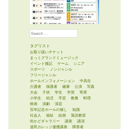
Search
タグリスト
お取り扱いチケット
まっくグランドミュージック
イベント後記
ゲーム
シニア
スポーツ
ノンジャンル
フリージャンル
ホールインフォメーション
中高生
介護者
保護者
健康
公演
写真
大会
子供
学生
学習
寄席
小学生
幼児
手芸
教養
料理
映画
演劇
演芸
百年記念ホールの催し
知識
社会人
福祉
絵画
落語教室
街かどギャラリー
講座
講演
道民カレッジ連携講座
障害者