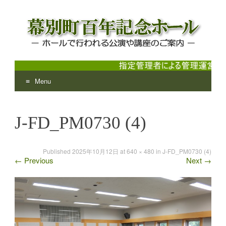
Menu
幕別町百年記念ホール
ホールで行われる公演や講座のご案内
Skip
to
J-FD_PM0730 (4)
content
Published
2025年10月12日
at
640 × 480
in
J-FD_PM0730 (4)
←
Previous
Next
→