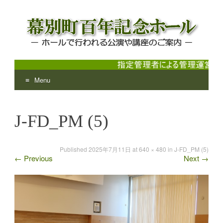
Menu
幕別町百年記念ホール
ホールで行われる公演や講座のご案内
Skip
to
J-FD_PM (5)
content
Published
2025年7月11日
at
640 × 480
in
J-FD_PM (5)
←
Previous
Next
→