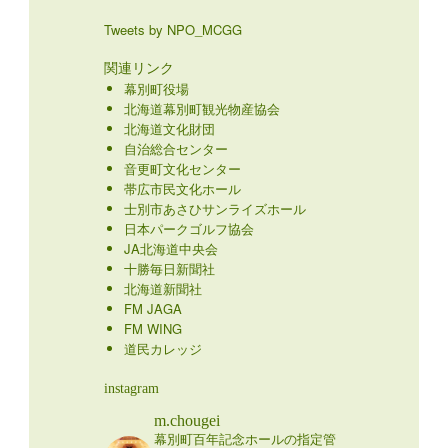
Tweets by NPO_MCGG
関連リンク
幕別町役場
北海道幕別町観光物産協会
北海道文化財団
自治総合センター
音更町文化センター
帯広市民文化ホール
士別市あさひサンライズホール
日本パークゴルフ協会
JA北海道中央会
十勝毎日新聞社
北海道新聞社
FM JAGA
FM WING
道民カレッジ
instagram
m.chougei
幕別町百年記念ホールの指定管