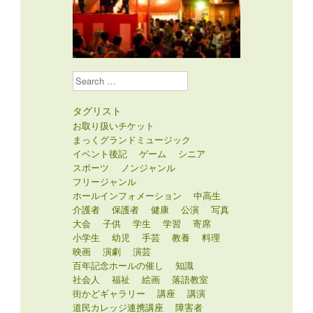
Search
タグリスト
お取り扱いチケット
まっくグランドミュージック
イベント後記
ゲーム
シニア
スポーツ
ノンジャンル
フリージャンル
ホールインフォメーション
中高生
介護者
保護者
健康
公演
写真
大会
子供
学生
学習
寄席
小学生
幼児
手芸
教養
料理
映画
演劇
演芸
百年記念ホールの催し
知識
社会人
福祉
絵画
落語教室
街かどギャラリー
講座
講演
道民カレッジ連携講座
障害者