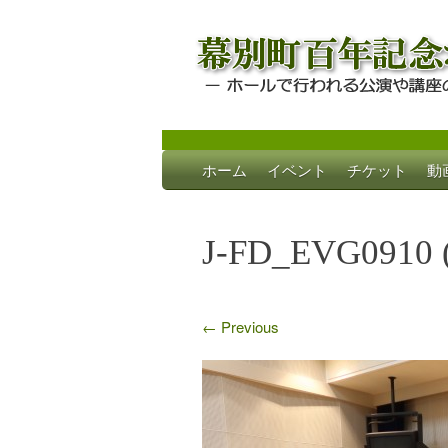
Skip
ホーム
イベント
チケット
動
to
幕別町百年記念
ホールで行われる公演や講座のご案内
content
J-FD_EVG0910 
←
Previous