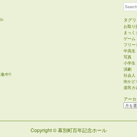
Search
ル
タグリ
お取り
まっく
ゲーム
フリー
中高生
写真
小学生
演劇
集中!!
社会人
街かど
道民カ
アーカ
ア
ー
カ
イ
Copyright © 幕別町百年記念ホール
ブ