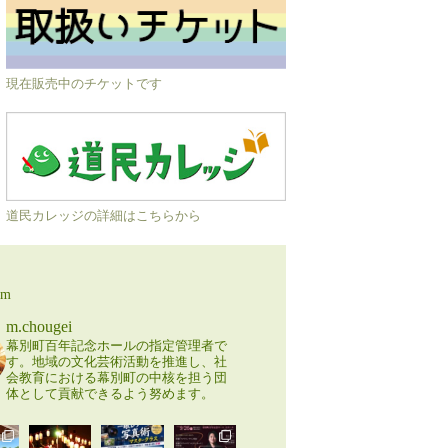
現在販売中のチケットです
道民カレッジの詳細はこちらから
am
m.chougei
幕別町百年記念ホールの指定管理者で
す。地域の文化芸術活動を推進し、社
会教育における幕別町の中核を担う団
体として貢献できるよう努めます。