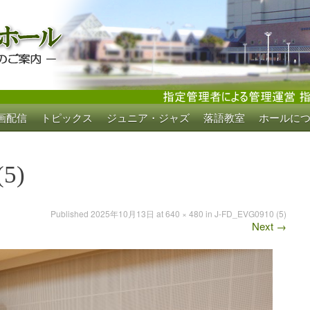
画配信
トピックス
ジュニア・ジャズ
落語教室
ホールに
ホール
(5)
Published
2025年10月13日
at
640 × 480
in
J-FD_EVG0910 (5)
Next
→