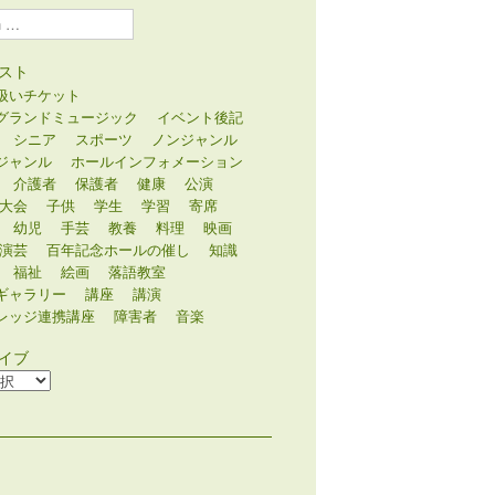
スト
扱いチケット
グランドミュージック
イベント後記
シニア
スポーツ
ノンジャンル
ジャンル
ホールインフォメーション
介護者
保護者
健康
公演
大会
子供
学生
学習
寄席
幼児
手芸
教養
料理
映画
演芸
百年記念ホールの催し
知識
福祉
絵画
落語教室
ギャラリー
講座
講演
レッジ連携講座
障害者
音楽
イブ