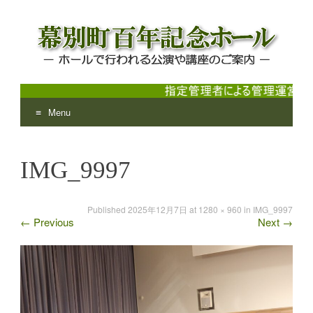
Menu
幕別町百年記念ホール
ホールで行われる公演や講座のご案内
Skip
to
IMG_9997
content
Published
2025年12月7日
at
1280 × 960
in
IMG_9997
←
Previous
Next
→