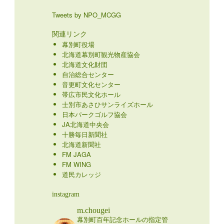
Tweets by NPO_MCGG
関連リンク
幕別町役場
北海道幕別町観光物産協会
北海道文化財団
自治総合センター
音更町文化センター
帯広市民文化ホール
士別市あさひサンライズホール
日本パークゴルフ協会
JA北海道中央会
十勝毎日新聞社
北海道新聞社
FM JAGA
FM WING
道民カレッジ
instagram
m.chougei
幕別町百年記念ホールの指定管