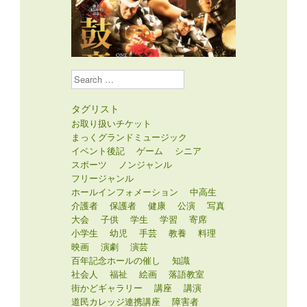
Search
タグリスト
お取り扱いチケット
まっくグランドミュージック
イベント後記
ゲーム
シニア
スポーツ
ノンジャンル
フリージャンル
ホールインフォメーション
中高生
介護者
保護者
健康
公演
写真
大会
子供
学生
学習
寄席
小学生
幼児
手芸
教養
料理
映画
演劇
演芸
百年記念ホールの催し
知識
社会人
福祉
絵画
落語教室
街かどギャラリー
講座
講演
道民カレッジ連携講座
障害者