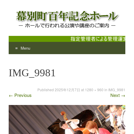
Menu
幕別町百年記念ホール
ホールで行われる公演や講座のご案内
Skip
to
IMG_9981
content
Published
2025年12月7日
at
1280 × 960
in
IMG_9981
←
Previous
Next
→