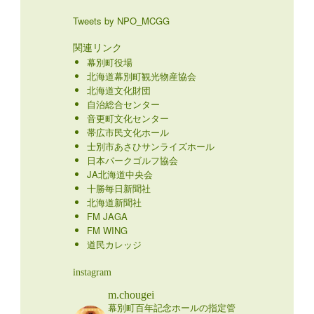
Tweets by NPO_MCGG
関連リンク
幕別町役場
北海道幕別町観光物産協会
北海道文化財団
自治総合センター
音更町文化センター
帯広市民文化ホール
士別市あさひサンライズホール
日本パークゴルフ協会
JA北海道中央会
十勝毎日新聞社
北海道新聞社
FM JAGA
FM WING
道民カレッジ
instagram
m.chougei
幕別町百年記念ホールの指定管