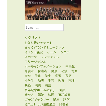
Search
タグリスト
お取り扱いチケット
まっくグランドミュージック
イベント後記
ゲーム
シニア
スポーツ
ノンジャンル
フリージャンル
ホールインフォメーション
中高生
介護者
保護者
健康
公演
写真
大会
子供
学生
学習
寄席
小学生
幼児
手芸
教養
料理
映画
演劇
演芸
百年記念ホールの催し
知識
社会人
福祉
絵画
落語教室
街かどギャラリー
講座
講演
道民カレッジ連携講座
障害者