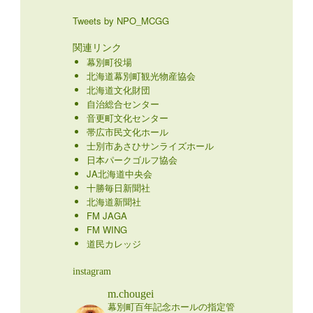
Tweets by NPO_MCGG
関連リンク
幕別町役場
北海道幕別町観光物産協会
北海道文化財団
自治総合センター
音更町文化センター
帯広市民文化ホール
士別市あさひサンライズホール
日本パークゴルフ協会
JA北海道中央会
十勝毎日新聞社
北海道新聞社
FM JAGA
FM WING
道民カレッジ
instagram
m.chougei
幕別町百年記念ホールの指定管