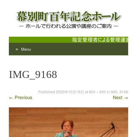
Menu
幕別町百年記念ホール
ホールで行われる公演や講座のご案内
Skip
to
IMG_9168
content
Published
2025年10月19日
at
800 × 600
in
IMG_9168
←
Previous
Next
→