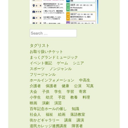
Search
タグリスト
お取り扱いチケット
まっくグランドミュージック
イベント後記
ゲーム
シニア
スポーツ
ノンジャンル
フリージャンル
ホールインフォメーション
中高生
介護者
保護者
健康
公演
写真
大会
子供
学生
学習
寄席
小学生
幼児
手芸
教養
料理
映画
演劇
演芸
百年記念ホールの催し
知識
社会人
福祉
絵画
落語教室
街かどギャラリー
講座
講演
道民カレッジ連携講座
障害者