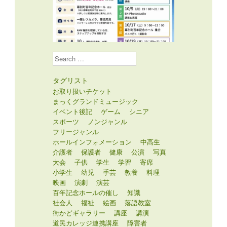
Search
タグリスト
お取り扱いチケット
まっくグランドミュージック
イベント後記
ゲーム
シニア
スポーツ
ノンジャンル
フリージャンル
ホールインフォメーション
中高生
介護者
保護者
健康
公演
写真
大会
子供
学生
学習
寄席
小学生
幼児
手芸
教養
料理
映画
演劇
演芸
百年記念ホールの催し
知識
社会人
福祉
絵画
落語教室
街かどギャラリー
講座
講演
道民カレッジ連携講座
障害者