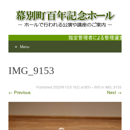
Menu
幕別町百年記念ホール
ホールで行われる公演や講座のご案内
Skip
to
IMG_9153
content
Published
2025年10月19日
at
800 × 600
in
IMG_9153
←
Previous
Next
→