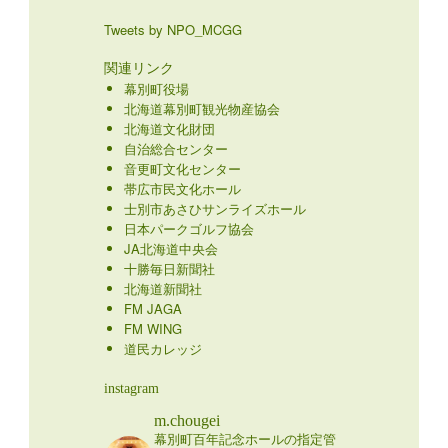
Tweets by NPO_MCGG
関連リンク
幕別町役場
北海道幕別町観光物産協会
北海道文化財団
自治総合センター
音更町文化センター
帯広市民文化ホール
士別市あさひサンライズホール
日本パークゴルフ協会
JA北海道中央会
十勝毎日新聞社
北海道新聞社
FM JAGA
FM WING
道民カレッジ
instagram
m.chougei
幕別町百年記念ホールの指定管