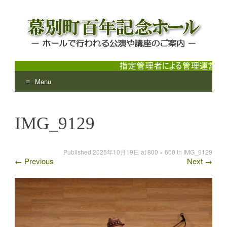
Menu
幕別町百年記念ホール
ホールで行われる公演や講座のご案内
Skip
to
IMG_9129
content
Published
2025年10月19日
at
800 × 600
in
IMG_9129
←
Previous
Next
→