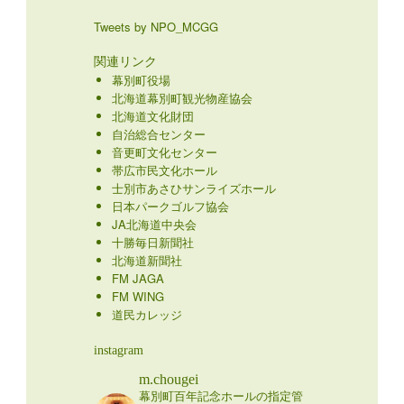
Tweets by NPO_MCGG
関連リンク
幕別町役場
北海道幕別町観光物産協会
北海道文化財団
自治総合センター
音更町文化センター
帯広市民文化ホール
士別市あさひサンライズホール
日本パークゴルフ協会
JA北海道中央会
十勝毎日新聞社
北海道新聞社
FM JAGA
FM WING
道民カレッジ
instagram
m.chougei
幕別町百年記念ホールの指定管