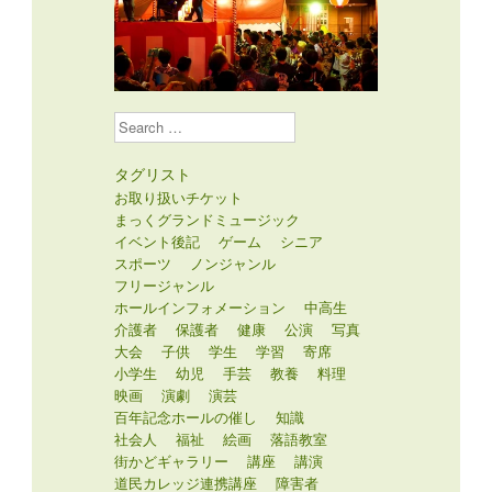
Search
タグリスト
お取り扱いチケット
まっくグランドミュージック
イベント後記
ゲーム
シニア
スポーツ
ノンジャンル
フリージャンル
ホールインフォメーション
中高生
介護者
保護者
健康
公演
写真
大会
子供
学生
学習
寄席
小学生
幼児
手芸
教養
料理
映画
演劇
演芸
百年記念ホールの催し
知識
社会人
福祉
絵画
落語教室
街かどギャラリー
講座
講演
道民カレッジ連携講座
障害者