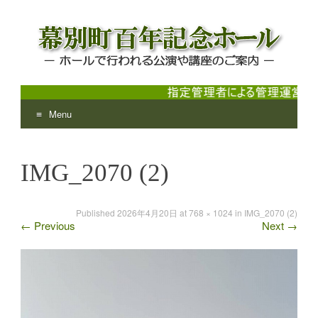
Menu
幕別町百年記念ホール
ホールで行われる公演や講座のご案内
Skip
to
IMG_2070 (2)
content
Published
2026年4月20日
at
768 × 1024
in
IMG_2070 (2)
←
Previous
Next
→