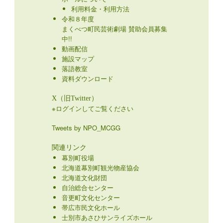
利用料金・利用方法
令和８年度
まくべつ町民芸術劇場 賛助会員募集
中!!
動画配信
施設マップ
落語教室
資料ダウンロード
X（旧Twitter）
※ログインしてご覧ください
Tweets by NPO_MCGG
関連リンク
幕別町役場
北海道幕別町観光物産協会
北海道文化財団
自治総合センター
音更町文化センター
帯広市民文化ホール
士別市あさひサンライズホール