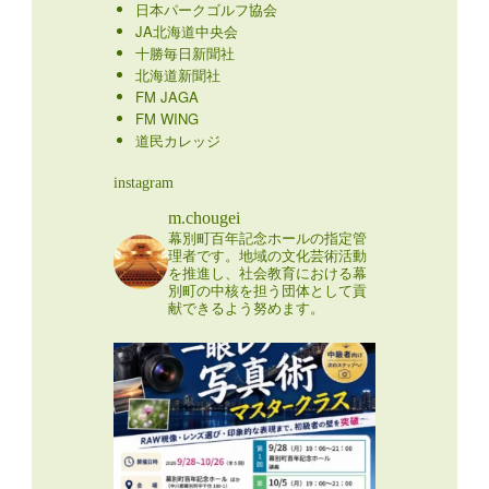
日本パークゴルフ協会
JA北海道中央会
十勝毎日新聞社
北海道新聞社
FM JAGA
FM WING
道民カレッジ
instagram
m.chougei
幕別町百年記念ホールの指定管
理者です。地域の文化芸術活動
を推進し、社会教育における幕
別町の中核を担う団体として貢
献できるよう努めます。