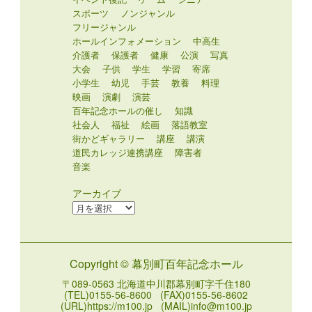
スポーツ
ノンジャンル
フリージャンル
ホールインフォメーション
中高生
介護者
保護者
健康
公演
写真
大会
子供
学生
学習
寄席
小学生
幼児
手芸
教養
料理
映画
演劇
演芸
百年記念ホールの催し
知識
社会人
福祉
絵画
落語教室
街かどギャラリー
講座
講演
道民カレッジ連携講座
障害者
音楽
アーカイブ
ア
ー
カ
イ
Copyright © 幕別町百年記念ホール
ブ
〒089-0563 北海道中川郡幕別町字千住180
(TEL)0155-56-8600 (FAX)0155-56-8602
(URL)https://m100.jp (MAIL)info@m100.jp