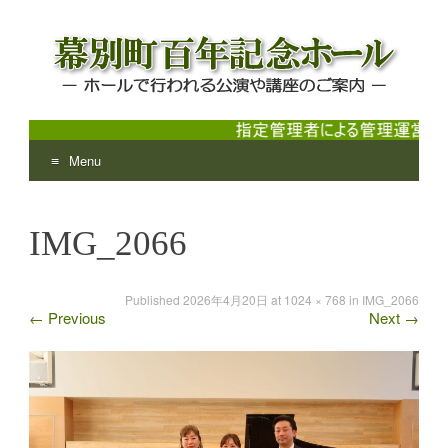
Menu
幕別町百年記念ホール
ホールで行われる公演や講座のご案内
Skip
to
IMG_2066
content
Published
2026年4月20日
at
1024 × 768
in
IMG_2066
←
Previous
Next
→