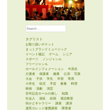
Search
タグリスト
お取り扱いチケット
まっくグランドミュージック
イベント後記
ゲーム
シニア
スポーツ
ノンジャンル
フリージャンル
ホールインフォメーション
中高生
介護者
保護者
健康
公演
写真
大会
子供
学生
学習
寄席
小学生
幼児
手芸
教養
料理
映画
演劇
演芸
百年記念ホールの催し
知識
社会人
福祉
絵画
落語教室
街かどギャラリー
講座
講演
道民カレッジ連携講座
障害者