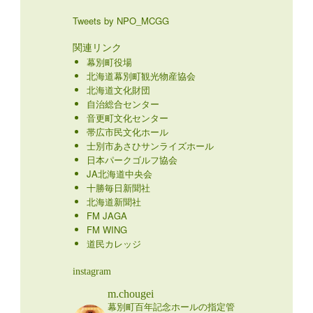
Tweets by NPO_MCGG
関連リンク
幕別町役場
北海道幕別町観光物産協会
北海道文化財団
自治総合センター
音更町文化センター
帯広市民文化ホール
士別市あさひサンライズホール
日本パークゴルフ協会
JA北海道中央会
十勝毎日新聞社
北海道新聞社
FM JAGA
FM WING
道民カレッジ
instagram
m.chougei
幕別町百年記念ホールの指定管