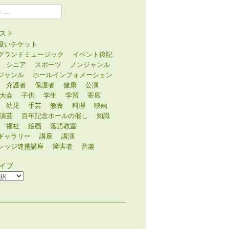
スト
扱いチケット
グランドミュージック
イベント後記
シニア
スポーツ
ノンジャンル
ジャンル
ホールインフォメーション
介護者
保護者
健康
公演
大会
子供
学生
学習
寄席
幼児
手芸
教養
料理
映画
演芸
百年記念ホールの催し
知識
福祉
絵画
落語教室
ギャラリー
講座
講演
レッジ連携講座
障害者
音楽
イブ