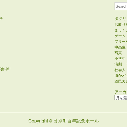
Search
ル
タグリ
お取り
まっく
ゲーム
フリー
中高生
写真
小学生
演劇
集中!!
社会人
街かど
道民カ
アーカ
ア
ー
カ
イ
Copyright © 幕別町百年記念ホール
ブ