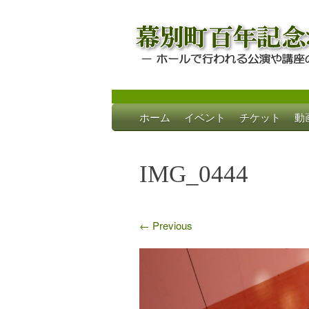
Skip
ホーム
イベント
チケット
動
to
幕別町百年記念
ホールで行われる公演や講座のご案内
content
IMG_0444
←
Previous