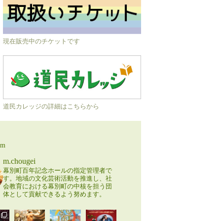
現在販売中のチケットです
道民カレッジの詳細はこちらから
am
m.chougei
幕別町百年記念ホールの指定管理者で
す。地域の文化芸術活動を推進し、社
会教育における幕別町の中核を担う団
体として貢献できるよう努めます。