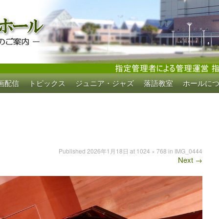
画配信
トピックス
ジュニア・ジャズ
落語教室
ホールに
ホール
Published
2026年1月18日
at
1024 × 768
in
IMG_0444
Next
→