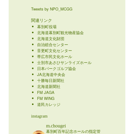
Tweets by NPO_MCGG
関連リンク
幕別町役場
北海道幕別町観光物産協会
北海道文化財団
自治総合センター
音更町文化センター
帯広市民文化ホール
士別市あさひサンライズホール
日本パークゴルフ協会
JA北海道中央会
十勝毎日新聞社
北海道新聞社
FM JAGA
FM WING
道民カレッジ
instagram
m.chougei
幕別町百年記念ホールの指定管