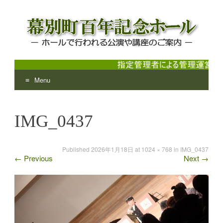
Menu
幕別町百年記念ホール
ホールで行われる公演や講座のご案内
Skip
to
IMG_0437
content
Published
2026年1月18日
at
1024 × 768
in
IMG_0437
←
Previous
Next
→