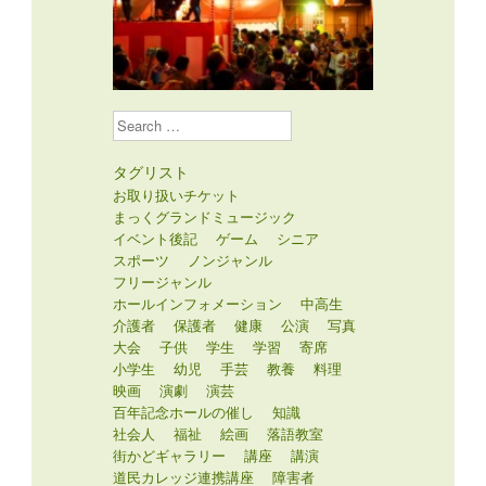
Search
タグリスト
お取り扱いチケット
まっくグランドミュージック
イベント後記
ゲーム
シニア
スポーツ
ノンジャンル
フリージャンル
ホールインフォメーション
中高生
介護者
保護者
健康
公演
写真
大会
子供
学生
学習
寄席
小学生
幼児
手芸
教養
料理
映画
演劇
演芸
百年記念ホールの催し
知識
社会人
福祉
絵画
落語教室
街かどギャラリー
講座
講演
道民カレッジ連携講座
障害者