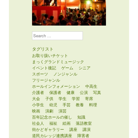
Search
タグリスト
お取り扱いチケット
まっくグランドミュージック
イベント後記
ゲーム
シニア
スポーツ
ノンジャンル
フリージャンル
ホールインフォメーション
中高生
介護者
保護者
健康
公演
写真
大会
子供
学生
学習
寄席
小学生
幼児
手芸
教養
料理
映画
演劇
演芸
百年記念ホールの催し
知識
社会人
福祉
絵画
落語教室
街かどギャラリー
講座
講演
道民カレッジ連携講座
障害者