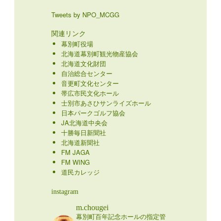
Tweets by NPO_MCGG
関連リンク
幕別町役場
北海道幕別町観光物産協会
北海道文化財団
自治総合センター
音更町文化センター
帯広市民文化ホール
士別市あさひサンライズホール
日本パークゴルフ協会
JA北海道中央会
十勝毎日新聞社
北海道新聞社
FM JAGA
FM WING
道民カレッジ
instagram
m.chougei
幕別町百年記念ホールの指定管