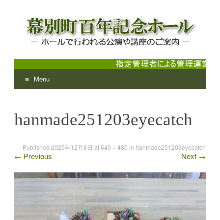
Menu
幕別町百年記念ホール
ホールで行われる公演や講座のご案内
Skip
to
hanmade251203eyecatch
content
Published
2025年12月8日
at
640 × 480
in
hanmade251203eyecatch
←
Previous
Next
→