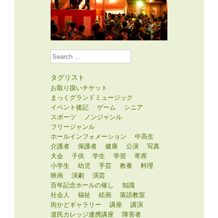
Search
タグリスト
お取り扱いチケット
まっくグランドミュージック
イベント後記
ゲーム
シニア
スポーツ
ノンジャンル
フリージャンル
ホールインフォメーション
中高生
介護者
保護者
健康
公演
写真
大会
子供
学生
学習
寄席
小学生
幼児
手芸
教養
料理
映画
演劇
演芸
百年記念ホールの催し
知識
社会人
福祉
絵画
落語教室
街かどギャラリー
講座
講演
道民カレッジ連携講座
障害者