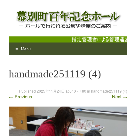
Menu
幕別町百年記念ホール
ホールで行われる公演や講座のご案内
Skip
to
handmade251119 (4)
content
Published
2025年11月24日
at
640 × 480
in
handmade251119 (4)
←
Previous
Next
→