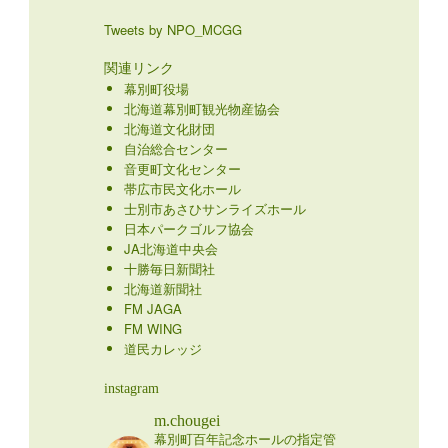
Tweets by NPO_MCGG
関連リンク
幕別町役場
北海道幕別町観光物産協会
北海道文化財団
自治総合センター
音更町文化センター
帯広市民文化ホール
士別市あさひサンライズホール
日本パークゴルフ協会
JA北海道中央会
十勝毎日新聞社
北海道新聞社
FM JAGA
FM WING
道民カレッジ
instagram
m.chougei
幕別町百年記念ホールの指定管