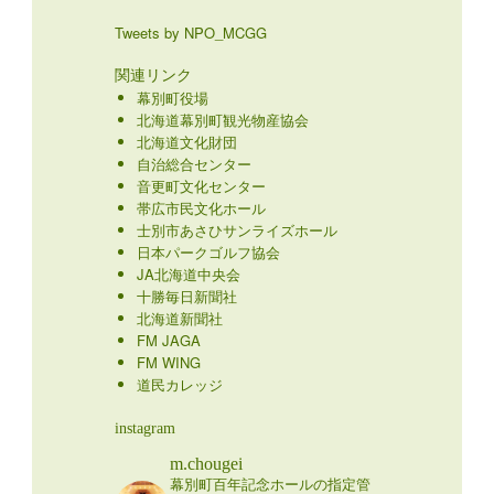
Tweets by NPO_MCGG
関連リンク
幕別町役場
北海道幕別町観光物産協会
北海道文化財団
自治総合センター
音更町文化センター
帯広市民文化ホール
士別市あさひサンライズホール
日本パークゴルフ協会
JA北海道中央会
十勝毎日新聞社
北海道新聞社
FM JAGA
FM WING
道民カレッジ
instagram
m.chougei
幕別町百年記念ホールの指定管