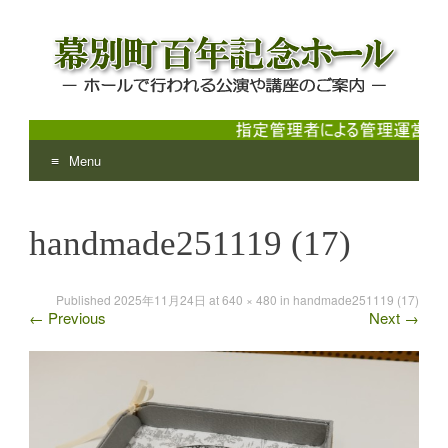
Menu
幕別町百年記念ホール
ホールで行われる公演や講座のご案内
Skip
to
handmade251119 (17)
content
Published
2025年11月24日
at
640 × 480
in
handmade251119 (17)
←
Previous
Next
→