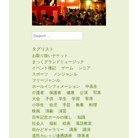
Search
タグリスト
お取り扱いチケット
まっくグランドミュージック
イベント後記
ゲーム
シニア
スポーツ
ノンジャンル
フリージャンル
ホールインフォメーション
中高生
介護者
保護者
健康
公演
写真
大会
子供
学生
学習
寄席
小学生
幼児
手芸
教養
料理
映画
演劇
演芸
百年記念ホールの催し
知識
社会人
福祉
絵画
落語教室
街かどギャラリー
講座
講演
道民カレッジ連携講座
障害者