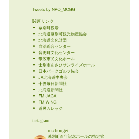
Tweets by NPO_MCGG
関連リンク
幕別町役場
北海道幕別町観光物産協会
北海道文化財団
自治総合センター
音更町文化センター
帯広市民文化ホール
士別市あさひサンライズホール
日本パークゴルフ協会
JA北海道中央会
十勝毎日新聞社
北海道新聞社
FM JAGA
FM WING
道民カレッジ
instagram
m.chougei
幕別町百年記念ホールの指定管