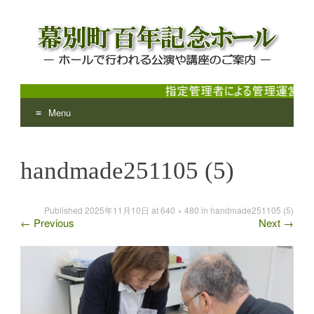
Menu
幕別町百年記念ホール
ホールで行われる公演や講座のご案内
Skip
to
handmade251105 (5)
content
Published
2025年11月10日
at
640 × 480
in
handmade251105 (5)
←
Previous
Next
→