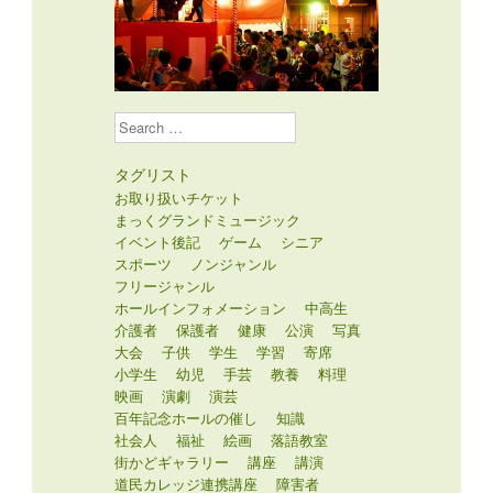
Search
タグリスト
お取り扱いチケット
まっくグランドミュージック
イベント後記
ゲーム
シニア
スポーツ
ノンジャンル
フリージャンル
ホールインフォメーション
中高生
介護者
保護者
健康
公演
写真
大会
子供
学生
学習
寄席
小学生
幼児
手芸
教養
料理
映画
演劇
演芸
百年記念ホールの催し
知識
社会人
福祉
絵画
落語教室
街かどギャラリー
講座
講演
道民カレッジ連携講座
障害者