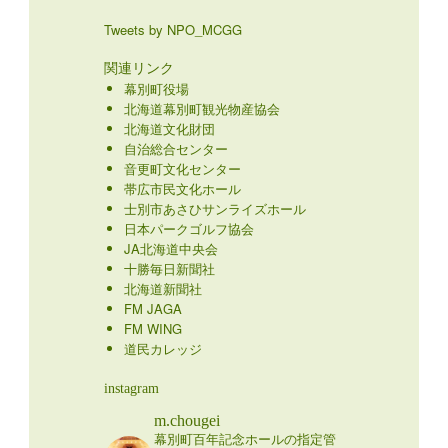
Tweets by NPO_MCGG
関連リンク
幕別町役場
北海道幕別町観光物産協会
北海道文化財団
自治総合センター
音更町文化センター
帯広市民文化ホール
士別市あさひサンライズホール
日本パークゴルフ協会
JA北海道中央会
十勝毎日新聞社
北海道新聞社
FM JAGA
FM WING
道民カレッジ
instagram
m.chougei
幕別町百年記念ホールの指定管