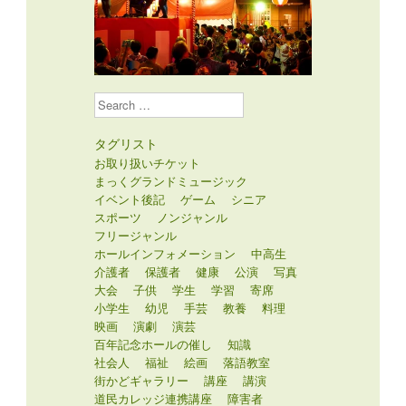
Search
タグリスト
お取り扱いチケット
まっくグランドミュージック
イベント後記
ゲーム
シニア
スポーツ
ノンジャンル
フリージャンル
ホールインフォメーション
中高生
介護者
保護者
健康
公演
写真
大会
子供
学生
学習
寄席
小学生
幼児
手芸
教養
料理
映画
演劇
演芸
百年記念ホールの催し
知識
社会人
福祉
絵画
落語教室
街かどギャラリー
講座
講演
道民カレッジ連携講座
障害者