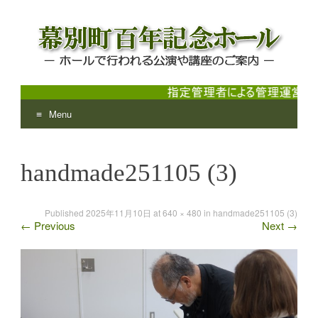
Menu
幕別町百年記念ホール
ホールで行われる公演や講座のご案内
Skip
to
handmade251105 (3)
content
Published
2025年11月10日
at
640 × 480
in
handmade251105 (3)
←
Previous
Next
→