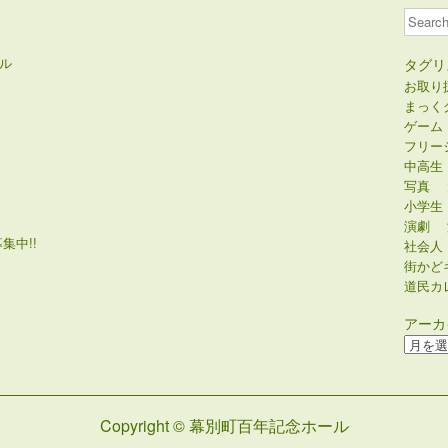
Search
ル
タグリ
お取り
まっく
ゲーム
フリー
中高生
写真
小学生
演劇
集中!!
社会人
街かど
道民カ
アーカ
ア
ー
カ
イ
Copyright © 幕別町百年記念ホール
ブ