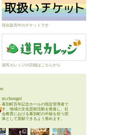
現在販売中のチケットです
道民カレッジの詳細はこちらから
am
m.chougei
幕別町百年記念ホールの指定管理者で
す。地域の文化芸術活動を推進し、社
会教育における幕別町の中核を担う団
体として貢献できるよう努めます。