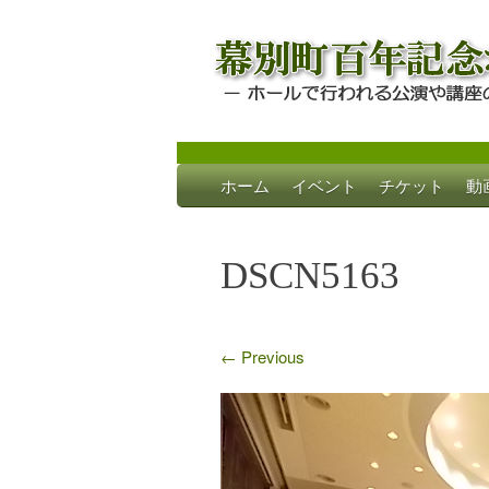
Skip
ホーム
イベント
チケット
動
to
幕別町百年記念
ホールで行われる公演や講座のご案内
content
DSCN5163
←
Previous