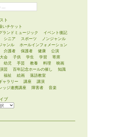
スト
扱いチケット
グランドミュージック
イベント後記
シニア
スポーツ
ノンジャンル
ジャンル
ホールインフォメーション
介護者
保護者
健康
公演
大会
子供
学生
学習
寄席
幼児
手芸
教養
料理
映画
演芸
百年記念ホールの催し
知識
福祉
絵画
落語教室
ギャラリー
講座
講演
レッジ連携講座
障害者
音楽
イブ