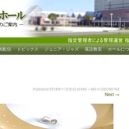
画配信
トピックス
ジュニア・ジャズ
落語教室
ホールに
ホール
Published
2018年11月30日
at
640 × 480
in
DSCN5163
Next
→