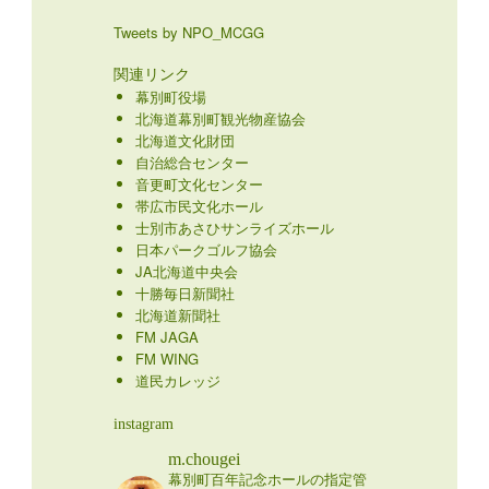
Tweets by NPO_MCGG
関連リンク
幕別町役場
北海道幕別町観光物産協会
北海道文化財団
自治総合センター
音更町文化センター
帯広市民文化ホール
士別市あさひサンライズホール
日本パークゴルフ協会
JA北海道中央会
十勝毎日新聞社
北海道新聞社
FM JAGA
FM WING
道民カレッジ
instagram
m.chougei
幕別町百年記念ホールの指定管