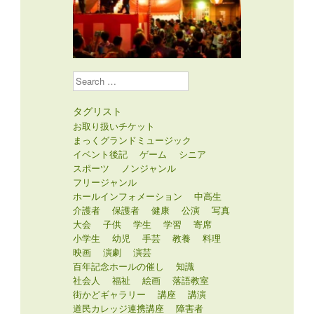
Search
タグリスト
お取り扱いチケット
まっくグランドミュージック
イベント後記
ゲーム
シニア
スポーツ
ノンジャンル
フリージャンル
ホールインフォメーション
中高生
介護者
保護者
健康
公演
写真
大会
子供
学生
学習
寄席
小学生
幼児
手芸
教養
料理
映画
演劇
演芸
百年記念ホールの催し
知識
社会人
福祉
絵画
落語教室
街かどギャラリー
講座
講演
道民カレッジ連携講座
障害者