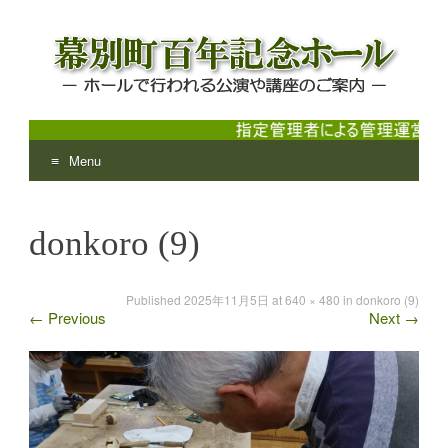
Menu
幕別町百年記念ホール
ホールで行われる公演や講座のご案内
Skip
to
donkoro (9)
content
Published
2025年11月5日
at
640 × 480
in
donkoro (9)
←
Previous
Next
→