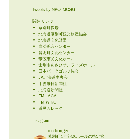
Tweets by NPO_MCGG
関連リンク
幕別町役場
北海道幕別町観光物産協会
北海道文化財団
自治総合センター
音更町文化センター
帯広市民文化ホール
士別市あさひサンライズホール
日本パークゴルフ協会
JA北海道中央会
十勝毎日新聞社
北海道新聞社
FM JAGA
FM WING
道民カレッジ
instagram
m.chougei
幕別町百年記念ホールの指定管