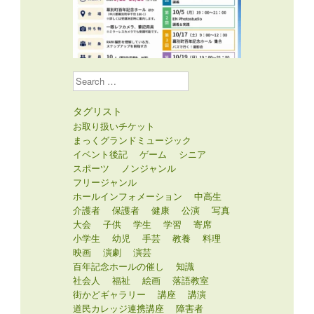
Search
タグリスト
お取り扱いチケット
まっくグランドミュージック
イベント後記
ゲーム
シニア
スポーツ
ノンジャンル
フリージャンル
ホールインフォメーション
中高生
介護者
保護者
健康
公演
写真
大会
子供
学生
学習
寄席
小学生
幼児
手芸
教養
料理
映画
演劇
演芸
百年記念ホールの催し
知識
社会人
福祉
絵画
落語教室
街かどギャラリー
講座
講演
道民カレッジ連携講座
障害者