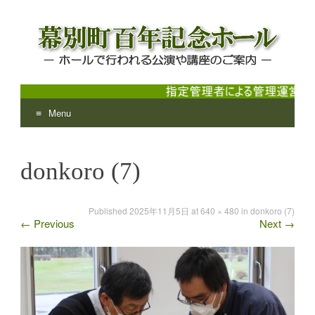
Menu
幕別町百年記念ホール
ホールで行われる公演や講座のご案内
Skip
to
donkoro (7)
content
Published
2025年11月5日
at
640 × 480
in
donkoro (7)
←
Previous
Next
→