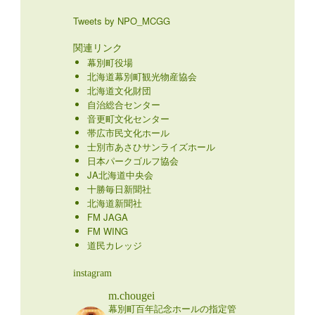
Tweets by NPO_MCGG
関連リンク
幕別町役場
北海道幕別町観光物産協会
北海道文化財団
自治総合センター
音更町文化センター
帯広市民文化ホール
士別市あさひサンライズホール
日本パークゴルフ協会
JA北海道中央会
十勝毎日新聞社
北海道新聞社
FM JAGA
FM WING
道民カレッジ
instagram
m.chougei
幕別町百年記念ホールの指定管