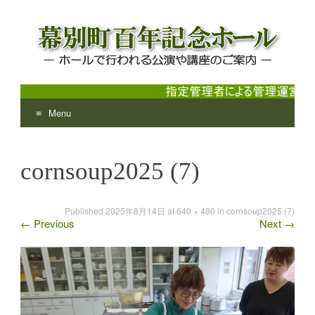
Menu
幕別町百年記念ホール
ホールで行われる公演や講座のご案内
Skip
to
cornsoup2025 (7)
content
Published
2025年8月14日
at
640 × 480
in
cornsoup2025 (7)
←
Previous
Next
→