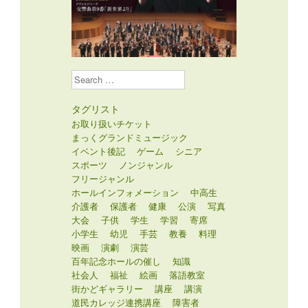
Search
タグリスト
お取り扱いチケット
まっくグランドミュージック
イベント後記
ゲーム
シニア
スポーツ
ノンジャンル
フリージャンル
ホールインフォメーション
中高生
介護者
保護者
健康
公演
写真
大会
子供
学生
学習
寄席
小学生
幼児
手芸
教養
料理
映画
演劇
演芸
百年記念ホールの催し
知識
社会人
福祉
絵画
落語教室
街かどギャラリー
講座
講演
道民カレッジ連携講座
障害者