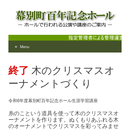
Menu
幕別町百年記念ホール
ホールで行われる公演や講座のご案内
Skip
to
終了
木のクリスマスオ
content
ーナメントづくり
令和6年度幕別町百年記念ホール生涯学習講座
糸のこという道具を使って木のクリスマスオ
ーナメントを作ります。ぬくもりあふれる木
のオーナメントでクリスマスを彩ってみませ