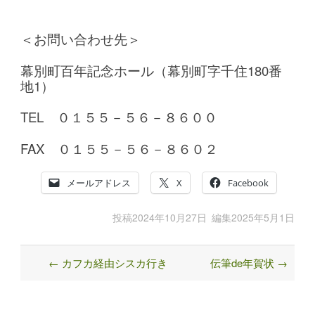
＜お問い合わせ先＞
幕別町百年記念ホール（幕別町字千住180番
地1）
TEL ０１５５－５６－８６００
FAX ０１５５－５６－８６０２
メールアドレス
X
Facebook
投稿
2024年10月27日
編集
2025年5月1日
←
カフカ経由シスカ行き
伝筆de年賀状
→
Post
navigation