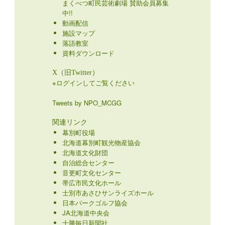
まくべつ町民芸術劇場 賛助会員募集
中!!
動画配信
施設マップ
落語教室
資料ダウンロード
X（旧Twitter）
※ログインしてご覧ください
Tweets by NPO_MCGG
関連リンク
幕別町役場
北海道幕別町観光物産協会
北海道文化財団
自治総合センター
音更町文化センター
帯広市民文化ホール
士別市あさひサンライズホール
日本パークゴルフ協会
JA北海道中央会
十勝毎日新聞社