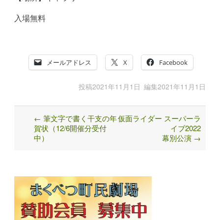
入場無料
メールアドレス
X
Facebook
投稿
2021年11月1日
編集
2021年11月1日
←
筆文字で書く干支の年
仮面ライダー スーパーラ
Post
賀状（12/6開催分受付
イブ2022
navigation
中）
幕別公演
→