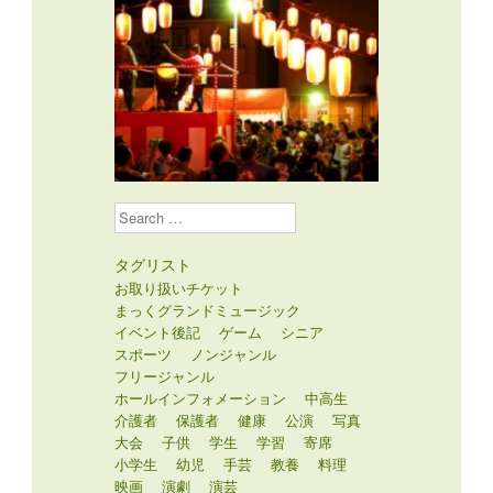
Search
タグリスト
お取り扱いチケット
まっくグランドミュージック
イベント後記
ゲーム
シニア
スポーツ
ノンジャンル
フリージャンル
ホールインフォメーション
中高生
介護者
保護者
健康
公演
写真
大会
子供
学生
学習
寄席
小学生
幼児
手芸
教養
料理
映画
演劇
演芸