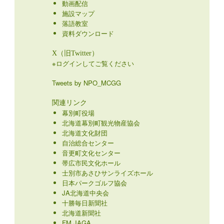
動画配信
施設マップ
落語教室
資料ダウンロード
X（旧Twitter）
※ログインしてご覧ください
Tweets by NPO_MCGG
関連リンク
幕別町役場
北海道幕別町観光物産協会
北海道文化財団
自治総合センター
音更町文化センター
帯広市民文化ホール
士別市あさひサンライズホール
日本パークゴルフ協会
JA北海道中央会
十勝毎日新聞社
北海道新聞社
FM JAGA