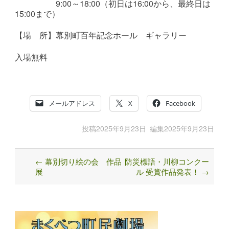
9:00～18:00（初日は16:00から、最終日は
15:00まで）
【場 所】幕別町百年記念ホール ギャラリー
入場無料
メールアドレス
X
Facebook
投稿
2025年9月23日
編集
2025年9月23日
←
幕別切り絵の会 作品
防災標語・川柳コンクー
Post
展
ル 受賞作品発表！
→
navigation