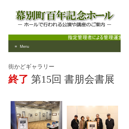
Menu
幕別町百年記念ホール
ホールで行われる公演や講座のご案内
Skip
to
街かどギャラリー
content
終了
第15回 書朋会書展