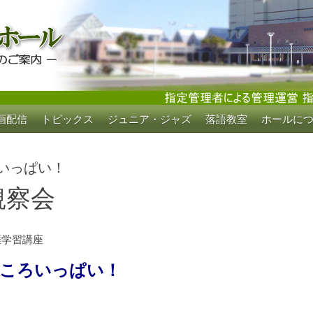
画配信
トピックス
ジュニア・ジャズ
落語教室
ホールに
ホール
いっぱい！
観察会
涯学習講座
どころいっぱい！