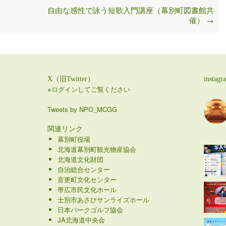
自由な感性で詠う短歌入門講座（幕別町図書館共
催）
→
X（旧Twitter）
instagr
※ログインしてご覧ください
Tweets by NPO_MCGG
関連リンク
幕別町役場
北海道幕別町観光物産協会
北海道文化財団
自治総合センター
音更町文化センター
帯広市民文化ホール
士別市あさひサンライズホール
日本パークゴルフ協会
JA北海道中央会