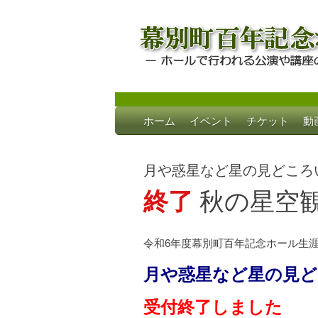
Skip
ホーム
イベント
チケット
動
to
幕別町百年記念
ホールで行われる公演や講座のご案内
content
月や惑星など星の見どころ
終了
秋の星空
令和6年度幕別町百年記念ホール生
月や惑星など星の見
受付終了しました