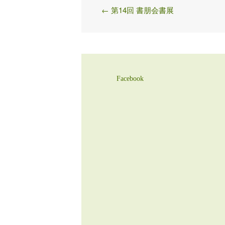
←
第14回 書朋会書展
Post
navigation
Facebook